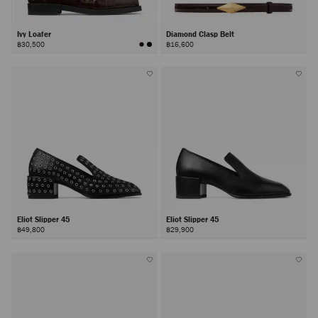
Ivy Loafer
Diamond Clasp Belt
฿30,500
฿16,600
Eliot Slipper 45
Eliot Slipper 45
฿49,800
฿29,900