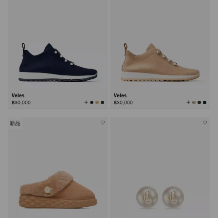
Veles
Veles
查
查
฿30,000
฿30,000
看
看
所
所
有
有
颜
颜
色
色
新品