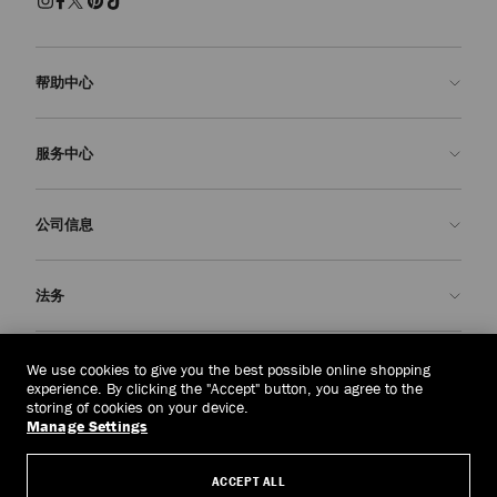
帮助中心
联系我们
服务中心
常见问题解答
查看订单状态">查看订单状态
预约服务
公司信息
提交退货
定制服务
查找精品店
护理与维修
关于我们
法务
送货
保修服务
我们的历史
退换货
JC 世界
隐私政策
泰国
(฿)
We use cookies to give you the best possible online shopping
我们的影响与责任
条款与条件
experience. By clicking the "Accept" button, you agree to the
storing of cookies on your device.
我們的影響與責任
被遗忘权
Manage Settings
© 2026 Jimmy Choo
匠心工艺
主体访问请求表
ACCEPT ALL
职业生涯
公司政策