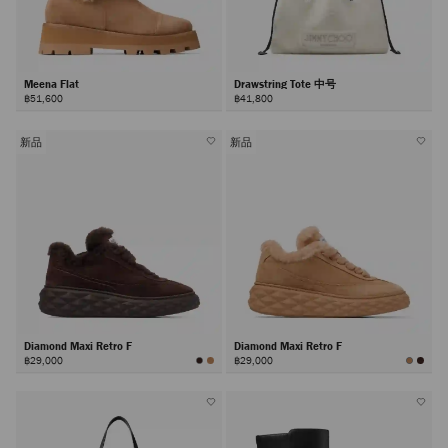
Meena Flat
Drawstring Tote 中号
฿51,600
฿41,800
新品
新品
Diamond Maxi Retro F
Diamond Maxi Retro F
฿29,000
฿29,000