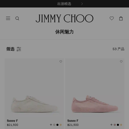
跳
出游精选
至
停
内
止
容
自
动
轮
休闲魅力
换
播
放
筛选
53
产品
Sunny F
Sunny F
查
查
฿21,500
฿21,500
看
看
所
所