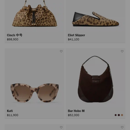
Cinch 中号
Eliot Slipper
฿98,900
฿41,100
Kati
Bar Hobo M
฿11,900
฿52,000