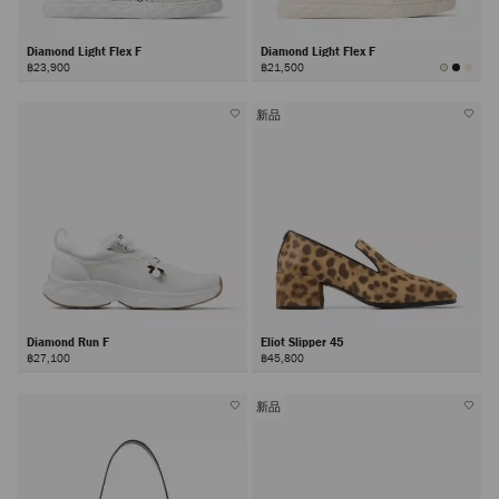
Diamond Light Flex F
Diamond Light Flex F
฿23,900
฿21,500
新品
Diamond Run F
Eliot Slipper 45
฿27,100
฿45,800
新品