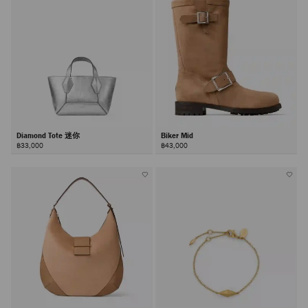
Diamond Tote 迷你
Biker Mid
฿33,000
฿43,000