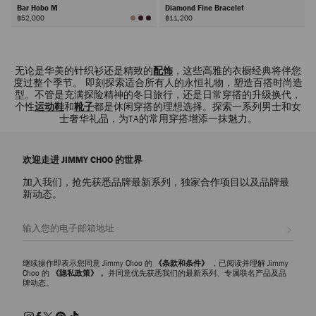
Bar Hobo M
Diamond Fine Bracelet
฿52,000
฿11,200
下
一
步
无论是华美的针织衫还是精致的
配饰
，这些高雅的衣橱经典将伴您
度过整个季节。 即刻探索适合所有人的永恒礼物，塑造百搭时尚造
型。不管是充满探险精神的冬日旅行，还是日常穿搭的升级换代，
个性
运动鞋
和
靴子
都是休闲穿搭的理想选择。探索一系列男士和女
士奢华礼品，为TA的常用穿搭增添一抹魅力。
欢迎走进 JIMMY CHOO 的世界
加入我们，抢先获悉品牌最新系列，独家合作项目以及品牌最
新动态。
注册会员
继续操作即表示您同意 Jimmy Choo 的
《条款和条件》
，已阅读并理解 Jimmy
Choo 的
《隐私政策》，
并同意优先获悉我们的最新系列、专属联名产品及品
牌动态。