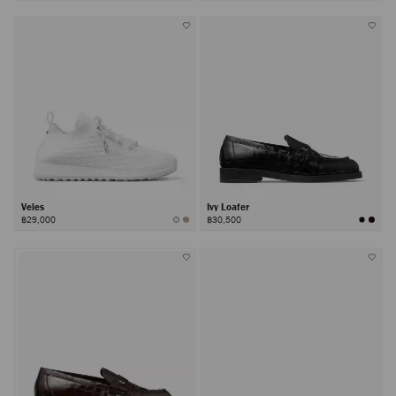
Veles
Ivy Loafer
฿29,000
฿30,500