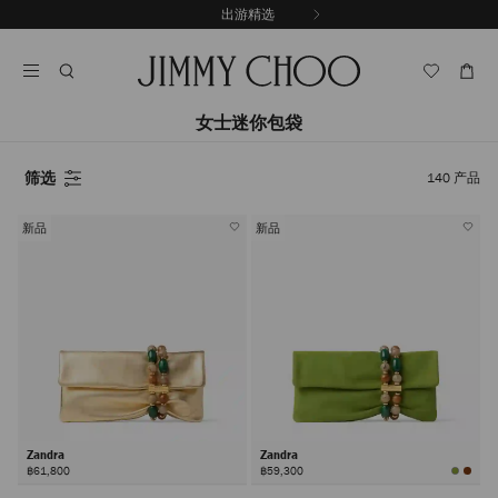
跳
出游精选
至
停
内
止
容
自
动
轮
女士迷你包袋
换
播
筛选
放
140
产品
新品
新品
Zandra
Zandra
฿61,800
฿59,300