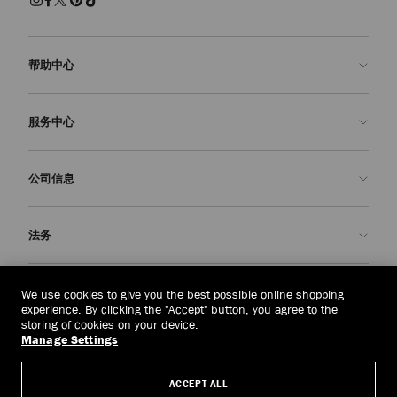
帮助中心
联系我们
服务中心
常见问题解答
查看订单状态">查看订单状态
预约服务
公司信息
提交退货
定制服务
查找精品店
护理与维修
关于我们
法务
送货
保修服务
我们的历史
退换货
JC 世界
隐私政策
泰国
(฿)
We use cookies to give you the best possible online shopping
我们的影响与责任
条款与条件
experience. By clicking the "Accept" button, you agree to the
storing of cookies on your device.
我們的影響與責任
被遗忘权
Manage Settings
© 2026 Jimmy Choo
匠心工艺
主体访问请求表
ACCEPT ALL
职业生涯
公司政策