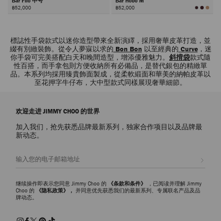
Bar Filo 中号
Bar Hobo M
฿52,000
฿52,000
下
一
標誌性手袋款式以迷你造型帶來全新演繹，採用奢華皮革打造，並
步
綴有別緻裝飾。從令人夢寐以求的
Bon Bon
以至經典的
Curve
，迷
你手袋可完美搭配白天和晚間造型，增添優雅魅力。
斜揹袋
款式隨
性百搭，而手拿包
則方便收納所有必備品，是替代銀包的精緻單
品。本系列均採用臻貴飾面製成，從柔軟緞面和華美的納帕皮革以
至花押字牛仔布，大中型款式同樣展現奢華細節。
欢迎走进 JIMMY CHOO 的世界
加入我们，抢先获悉品牌最新系列，独家合作项目以及品牌最
新动态。
注册会员
继续操作即表示您同意 Jimmy Choo 的
《条款和条件》
，已阅读并理解 Jimmy
Choo 的
《隐私政策》，
并同意优先获悉我们的最新系列、专属联名产品及品
牌动态。