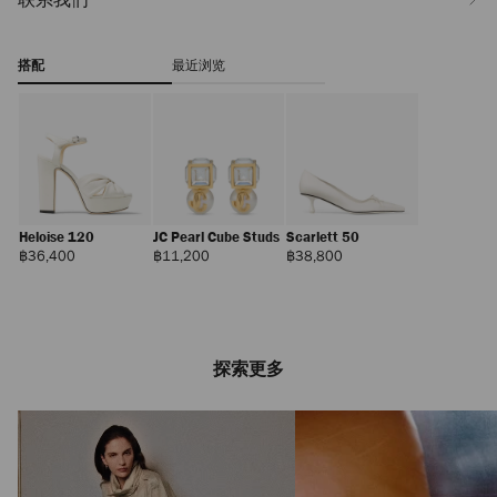
搭配
最近浏览
Heloise 120
JC Pearl Cube Studs
Scarlett 50
正
正
正
฿36,400
฿11,200
฿38,800
常
常
常
价
价
价
格
格
格
探索更多
Curve Wallet With
Chain
正
฿29,700
常
价
格