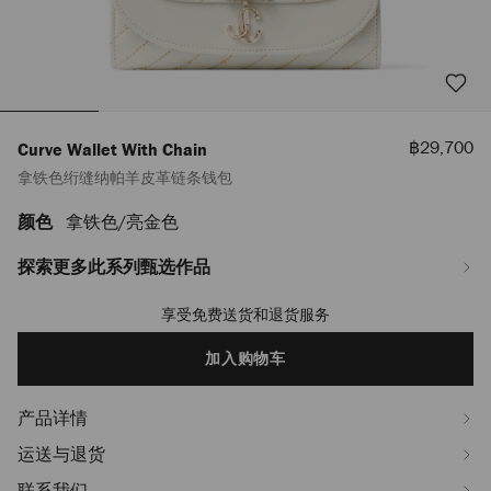
销
฿29,700
Curve Wallet With Chain
售
拿铁色绗缝纳帕羊皮革链条钱包
价
格
颜色
拿铁色/亮金色
https://www.jimmychoo.com/th/zh_TH/%E5%A5%B3%E5%A3%AB/%E9%85%
wallet-
with-
探索更多此系列甄选作品
chain/%E6%8B%BF%E9%93%81%E8%89%B2%E7%BB%97%E7%BC%9D%E7
J000184629001.html
享受免费送货和退货服务
Add
to
cart
加入购物车
options
产品详情
运送与退货
联系我们