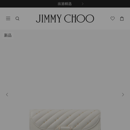
跳
探索新品
出游精选
至
停
内
止
容
自
动
轮
新品
换
播
放