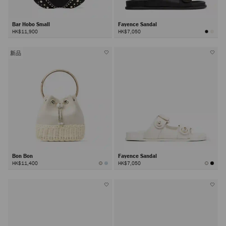
Bar Hobo Small
Fayence Sandal
HK$11,900
HK$7,050
新品
Bon Bon
Fayence Sandal
HK$11,400
HK$7,050