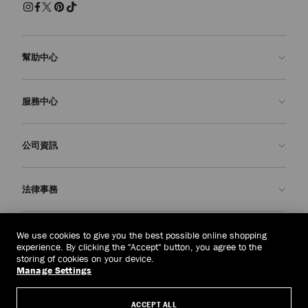
幫助中心
聯絡我們
服務中心
常見問題解答
查看訂單狀態
預約服務
公司資訊
申請退貨
定制服務
精品店
護理與維修
關於我們
法律事務
送貨
保修服務
我們的歷史
退貨或換貨
JC 世界
私隱政策
東帝汶
(HK$)
We use cookies to give you the best possible online shopping
我們的影響與責任
條款與條件
experience. By clicking the "Accept" button, you agree to the
storing of cookies on your device.
我們的影響
被遺忘權
Manage Settings
© 2026 Jimmy Choo
匠心工藝
主體存取請求表
ACCEPT ALL
職業生涯
公司政策