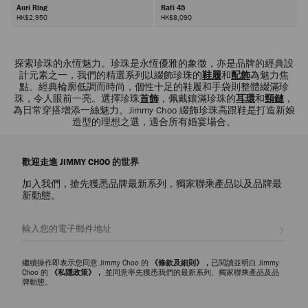
Auri Ring
Rafi 45
HK$2,950
HK$8,090
下
一
探索珍珠的永恆魅力。珍珠是永恆優雅的象徵，亦是品牌的經典設
頁
計元素之一，我們的精選系列以綴飾珍珠的
鞋履
和
配飾
為魅力焦
點。經典輪廓低調而時尚，個性十足的鞋履和手袋則整體綴滿珍
珠，令人眼前一亮。選擇珍珠
首飾
，佩戴鑲滿珍珠的
耳環
和
頸鏈
，
為日常穿搭增添一絲魅力。Jimmy Choo 綴飾珍珠高跟鞋是打造新娘
造型的理想之選，適合所有婚宴場合。
歡迎走進 JIMMY CHOO 的世界
加入我們，搶先獲悉品牌最新系列，獨家聯乘產品以及品牌最
新動態。
註册會員
繼續操作即表示您同意 Jimmy Choo 的
《條款及細則》，
已閱讀並明白 Jimmy
Choo 的
《私隱政策》，
並同意率先獲悉我們的最新系列、獨家聯乘產品及品
牌動態。