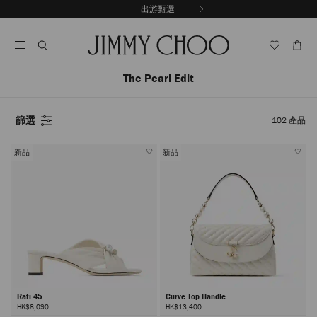
跳
出游甄選
至
停
內
止
容
自
動
輪
The Pearl Edit
播
篩選
102
產品
新品
新品
Rafi 45
Curve Top Handle
HK$8,090
HK$13,400