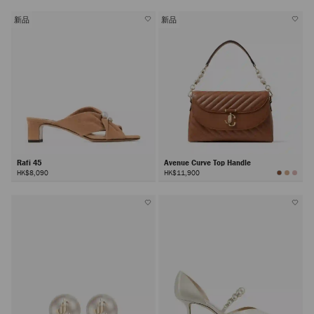
新品
新品
Rafi 45
Avenue Curve Top Handle
HK$8,090
HK$11,900