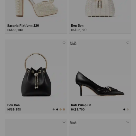
Sacaria Platform 120
Bon Bon
HK$18,190
HK$22,700
新品
Bon Bon
Rafi Pump 65
查
HK$9,350
HK$8,790
看
所
有
顏
色
新品