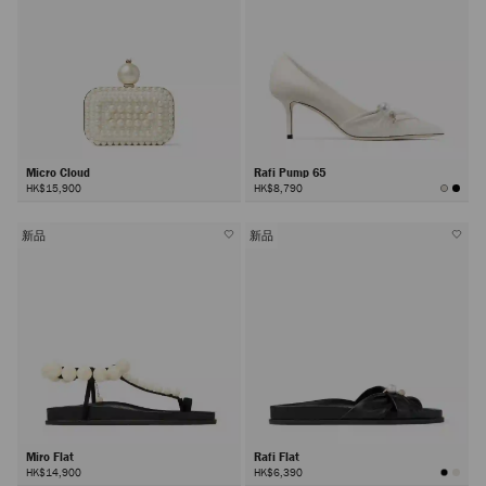
Micro Cloud
Rafi Pump 65
HK$15,900
HK$8,790
新品
新品
Miro Flat
Rafi Flat
HK$14,900
HK$6,390