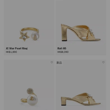
JC Star Pearl Ring
Rafi 85
HK$1,890
HK$8,090
新品