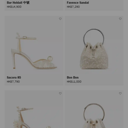
Bar Holdall 中號
Fayence Sandal
HK$14,900
HK$7,290
Sacora 85
Bon Bon
HK$7,790
HK$11,000