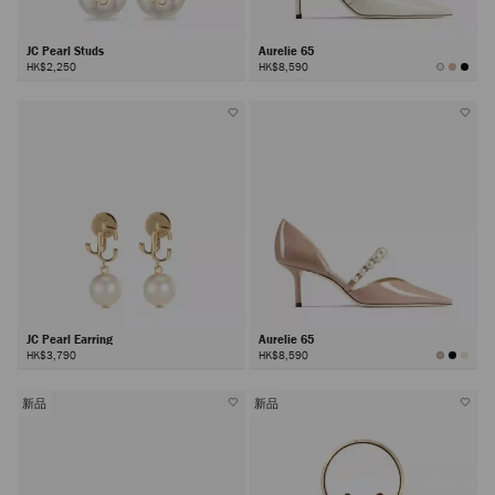
JC Pearl Studs
Aurelie 65
HK$2,250
HK$8,590
JC Pearl Earring
Aurelie 65
HK$3,790
HK$8,590
新品
新品