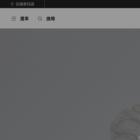
跳
店舖查找器
至
停
內
止
選單
搜尋
容
自
動
輪
播