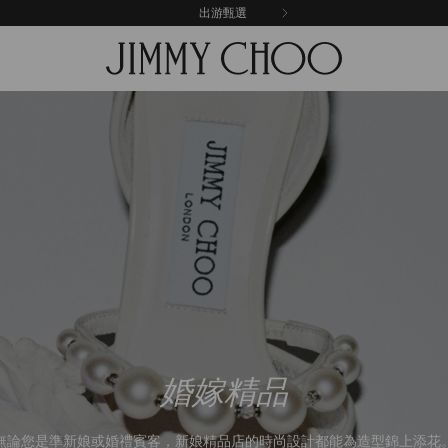
出游甄選
婚嫁精品
無論您是準新娘或婚禮賓客，新娘精品店的時尚設計都能為造型錦上添花