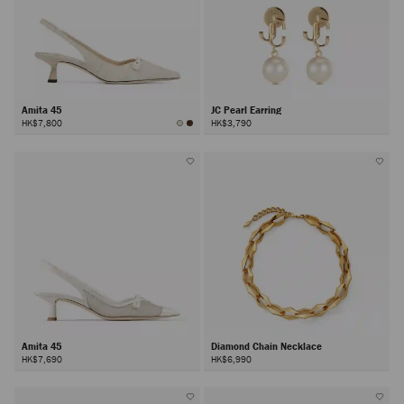
Amita 45
JC Pearl Earring
HK$7,800
HK$3,790
Amita 45
Diamond Chain Necklace
HK$7,690
HK$6,990