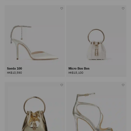
Saeda 100
Micro Bon Bon
HK$10,590
HK$15,100