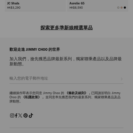
JC Studs
Aurelie 65
HK$3,290
HK$8,590
下
一
探索更多準新娘精選單品
頁
探索品牌爲准新娘精心準備的設計師款
鞋履
、包袋和奢美配飾系列。從
新娘婚前派對到婚前晚宴，讓您在每個場合都能散發時尚摩登魅力。白色
歡迎走進 JIMMY CHOO 的世界
運動鞋、帽子和托特包爲您裝扮的各個方面都注入夢幻迷人的新娘魅力。
加入我們，搶先獲悉品牌最新系列，獨家聯乘產品以及品牌最
準新娘鞋履
新動態。
耀目水晶和
珍珠
裝飾讓晚宴鞋履增添熠熠迷人光輝，搭配充滿奪目光澤
的飾面設計，讓您在婚前慶祝活動中盡顯優雅自信魅力。在新娘婚前派對
註册會員
和晚宴上，可選擇柔和粉彩和經典中性色調的現代凉鞋和高跟鞋搭配您的
整體造型。平底鞋、運動鞋和船跟鞋則是實用易搭的稱心之選，適合搭配
白天的摩登新娘造型。
繼續操作即表示您同意 Jimmy Choo 的
《條款及細則》，
已閱讀並明白 Jimmy
Choo 的
《私隱政策》，
並同意率先獲悉我們的最新系列、獨家聯乘產品及品
牌動態。
準新娘包袋
探索品牌爲準新娘精選的
設計師款包袋
系列，包括單肩包、斜挎包、托
特包、手提包和迷你包。優雅迷人的手提包是晚宴套裝的經典之選，而實
用易搭的斜挎包和托特包則是新娘派對度假和假期休閑的時尚個性之選。
準新娘珠寶和配飾