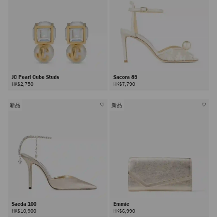
JC Pearl Cube Studs
Sacora 85
HK$2,750
HK$7,790
新品
新品
Saeda 100
Emmie
HK$10,900
HK$6,990