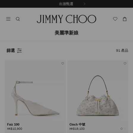
跳
出游甄選
至
停
內
止
容
自
動
輪
美麗準新娘
播
篩選
91
產品
Faiz 100
Cinch 中號
HK$10,900
HK$19,100