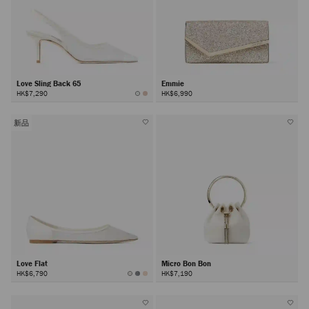
Love Sling Back 65
Emmie
HK$7,290
HK$6,990
新品
Love Flat
Micro Bon Bon
HK$6,790
HK$7,190