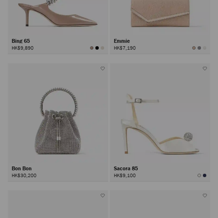
Bing 65
Emmie
HK$9,890
HK$7,190
Bon Bon
Sacora 85
HK$30,200
HK$9,100