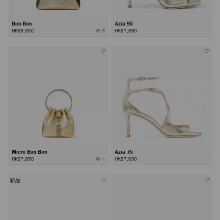
Bon Bon
Azia 95
HK$9,650
HK$7,690
Micro Bon Bon
Azia 75
HK$7,850
HK$7,690
新品