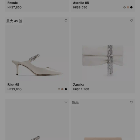
Emmie
Aurelie 85
HK$7,850
HK$8,590
最大 45 號
Bing 65
Zandra
HK$9,890
HK$11,700
新品