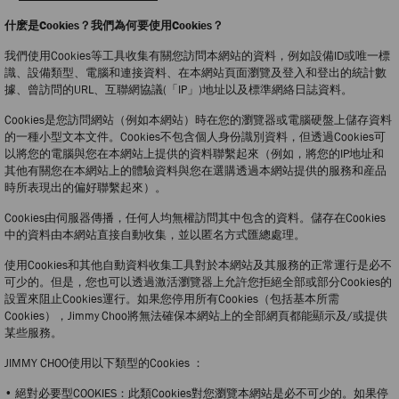
什麽是Cookies？我們為何要使用Cookies？
我們使用Cookies等工具收集有關您訪問本網站的資料，例如設備ID或唯一標
識、設備類型、電腦和連接資料、在本網站頁面瀏覽及登入和登出的統計數
據、曾訪問的URL、互聯網協議(「IP」)地址以及標準網絡日誌資料。
Cookies是您訪問網站（例如本網站）時在您的瀏覽器或電腦硬盤上儲存資料
的一種小型文本文件。Cookies不包含個人身份識別資料，但透過Cookies可
以將您的電腦與您在本網站上提供的資料聯繫起來（例如，將您的IP地址和
其他有關您在本網站上的體驗資料與您在選購透過本網站提供的服務和産品
時所表現出的偏好聯繫起來）。
Cookies由伺服器傳播，任何人均無權訪問其中包含的資料。儲存在Cookies
中的資料由本網站直接自動收集，並以匿名方式匯總處理。
使用Cookies和其他自動資料收集工具對於本網站及其服務的正常運行是必不
可少的。但是，您也可以透過激活瀏覽器上允許您拒絕全部或部分Cookies的
設置來阻止Cookies運行。如果您停用所有Cookies（包括基本所需
Cookies），Jimmy Choo將無法確保本網站上的全部網頁都能顯示及/或提供
某些服務。
JIMMY CHOO使用以下類型的Cookies ：
• 絕對必要型COOKIES：此類Cookies對您瀏覽本網站是必不可少的。如果停