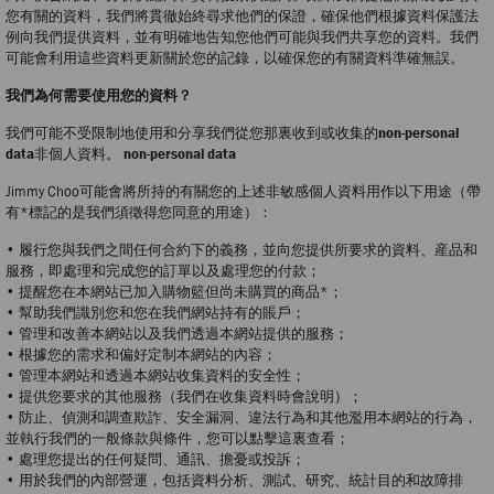
您有關的資料，我們將貫徹始終尋求他們的保證，確保他們根據資料保護法
例向我們提供資料，並有明確地告知您他們可能與我們共享您的資料。我們
可能會利用這些資料更新關於您的記錄，以確保您的有關資料準確無誤。
我們為何需要使用您的資料？
我們可能不受限制地使用和分享我們從您那裏收到或收集的
non-personal
data
非個人資料。
non-personal data
Jimmy Choo可能會將所持的有關您的上述非敏感個人資料用作以下用途（帶
有*標記的是我們須徵得您同意的用途）：
• 履行您與我們之間任何合約下的義務，並向您提供所要求的資料、産品和
服務，即處理和完成您的訂單以及處理您的付款；
• 提醒您在本網站已加入購物籃但尚未購買的商品*；
• 幫助我們識別您和您在我們網站持有的賬戶；
• 管理和改善本網站以及我們透過本網站提供的服務；
• 根據您的需求和偏好定制本網站的內容；
• 管理本網站和透過本網站收集資料的安全性；
• 提供您要求的其他服務（我們在收集資料時會說明）；
• 防止、偵測和調查欺詐、安全漏洞、違法行為和其他濫用本網站的行為，
並執行我們的一般條款與條件，您可以點擊這裏查看；
• 處理您提出的任何疑問、通訊、擔憂或投訴；
• 用於我們的內部營運，包括資料分析、測試、研究、統計目的和故障排