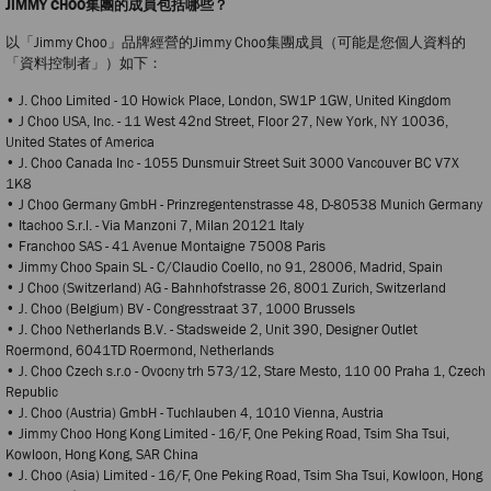
JIMMY CHOO集團的成員包括哪些？
以「Jimmy Choo」品牌經營的Jimmy Choo集團成員（可能是您個人資料的
「資料控制者」）如下：
• J. Choo Limited - 10 Howick Place, London, SW1P 1GW, United Kingdom
• J Choo USA, Inc. - 11 West 42nd Street, Floor 27, New York, NY 10036,
United States of America
• J. Choo Canada Inc - 1055 Dunsmuir Street Suit 3000 Vancouver BC V7X
1K8
• J Choo Germany GmbH - Prinzregentenstrasse 48, D-80538 Munich Germany
• Itachoo S.r.l. - Via Manzoni 7, Milan 20121 Italy
• Franchoo SAS - 41 Avenue Montaigne 75008 Paris
• Jimmy Choo Spain SL - C/Claudio Coello, no 91, 28006, Madrid, Spain
• J Choo (Switzerland) AG - Bahnhofstrasse 26, 8001 Zurich, Switzerland
• J. Choo (Belgium) BV - Congresstraat 37, 1000 Brussels
• J. Choo Netherlands B.V. - Stadsweide 2, Unit 390, Designer Outlet
Roermond, 6041TD Roermond, Netherlands
• J. Choo Czech s.r.o - Ovocny trh 573/12, Stare Mesto, 110 00 Praha 1, Czech
Republic
• J. Choo (Austria) GmbH - Tuchlauben 4, 1010 Vienna, Austria
• Jimmy Choo Hong Kong Limited - 16/F, One Peking Road, Tsim Sha Tsui,
Kowloon, Hong Kong, SAR China
• J. Choo (Asia) Limited - 16/F, One Peking Road, Tsim Sha Tsui, Kowloon, Hong