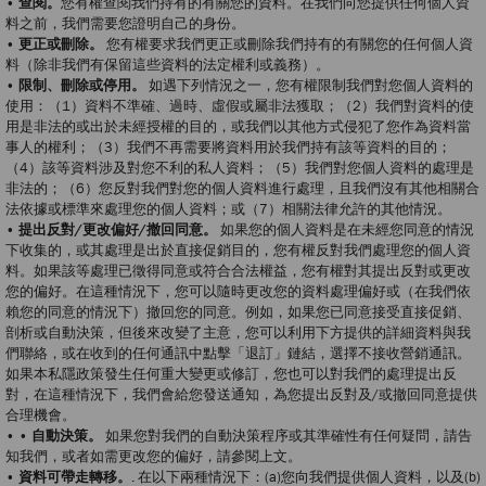
• 查閱。
您有權查閱我們持有的有關您的資料。在我們向您提供任何個人資
料之前，我們需要您證明自己的身份。
• 更正或刪除。
您有權要求我們更正或刪除我們持有的有關您的任何個人資
料（除非我們有保留這些資料的法定權利或義務）。
• 限制、刪除或停用。
如遇下列情況之一，您有權限制我們對您個人資料的
使用：（1）資料不準確、過時、虛假或屬非法獲取；（2）我們對資料的使
用是非法的或出於未經授權的目的，或我們以其他方式侵犯了您作為資料當
事人的權利；（3）我們不再需要將資料用於我們持有該等資料的目的；
（4）該等資料涉及對您不利的私人資料；（5）我們對您個人資料的處理是
非法的；（6）您反對我們對您的個人資料進行處理，且我們沒有其他相關合
法依據或標準來處理您的個人資料；或（7）相關法律允許的其他情況。
• 提出反對/更改偏好/撤回同意。
如果您的個人資料是在未經您同意的情況
下收集的，或其處理是出於直接促銷目的，您有權反對我們處理您的個人資
料。如果該等處理已徵得同意或符合合法權益，您有權對其提出反對或更改
您的偏好。在這種情況下，您可以隨時更改您的資料處理偏好或（在我們依
賴您的同意的情況下）撤回您的同意。例如，如果您已同意接受直接促銷、
剖析或自動決策，但後來改變了主意，您可以利用下方提供的詳細資料與我
們聯絡，或在收到的任何通訊中點擊「退訂」鏈結，選擇不接收營銷通訊。
如果本私隱政策發生任何重大變更或修訂，您也可以對我們的處理提出反
對，在這種情況下，我們會給您發送通知，為您提出反對及/或撤回同意提供
合理機會。
• • 自動決策。
如果您對我們的自動決策程序或其準確性有任何疑問，請告
知我們，或者如需更改您的偏好，請參閱上文。
• 資料可帶走轉移。
. 在以下兩種情況下：(a)您向我們提供個人資料，以及(b)