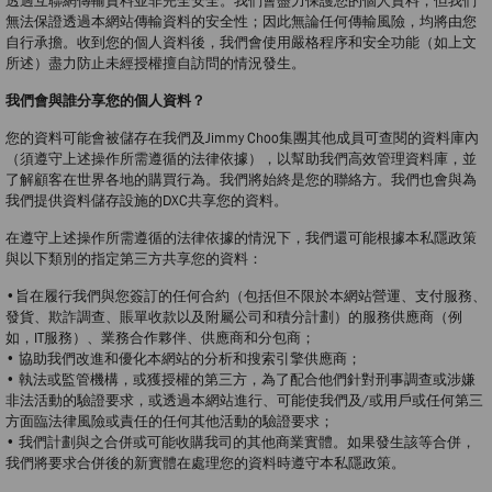
透過互聯網傳輸資料並非完全安全。我們會盡力保護您的個人資料，但我們
無法保證透過本網站傳輸資料的安全性；因此無論任何傳輸風險，均將由您
自行承擔。收到您的個人資料後，我們會使用嚴格程序和安全功能（如上文
所述）盡力防止未經授權擅自訪問的情況發生。
我們會與誰分享您的個人資料？
您的資料可能會被儲存在我們及Jimmy Choo集團其他成員可查閱的資料庫內
（須遵守上述操作所需遵循的法律依據），以幫助我們高效管理資料庫，並
了解顧客在世界各地的購買行為。我們將始終是您的聯絡方。我們也會與為
我們提供資料儲存設施的DXC共享您的資料。
在遵守上述操作所需遵循的法律依據的情況下，我們還可能根據本私隱政策
與以下類別的指定第三方共享您的資料：
•旨在履行我們與您簽訂的任何合約（包括但不限於本網站營運、支付服務、
發貨、欺詐調查、賬單收款以及附屬公司和積分計劃）的服務供應商（例
如，IT服務）、業務合作夥伴、供應商和分包商；
• 協助我們改進和優化本網站的分析和搜索引擎供應商；
• 執法或監管機構，或獲授權的第三方，為了配合他們針對刑事調查或涉嫌
非法活動的驗證要求，或透過本網站進行、可能使我們及/或用戶或任何第三
方面臨法律風險或責任的任何其他活動的驗證要求；
• 我們計劃與之合併或可能收購我司的其他商業實體。如果發生該等合併，
我們將要求合併後的新實體在處理您的資料時遵守本私隱政策。