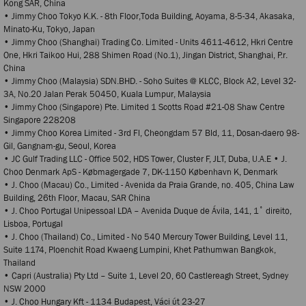
Kong SAR, China
• Jimmy Choo Tokyo K.K. - 8th Floor,Toda Building, Aoyama, 8-5-34, Akasaka,
Minato-Ku, Tokyo, Japan
• Jimmy Choo (Shanghai) Trading Co. Limited - Units 4611-4612, Hkri Centre
One, Hkri Taikoo Hui, 288 Shimen Road (No.1), Jingan District, Shanghai, P.r.
China
• Jimmy Choo (Malaysia) SDN.BHD. - Soho Suites @ KLCC, Block A2, Level 32-
3A, No.20 Jalan Perak 50450, Kuala Lumpur, Malaysia
• Jimmy Choo (Singapore) Pte. Limited 1 Scotts Road #21-08 Shaw Centre
Singapore 228208
• Jimmy Choo Korea Limited - 3rd Fl, Cheongdam 57 Bld, 11, Dosan-daero 98-
Gil, Gangnam-gu, Seoul, Korea
• JC Gulf Trading LLC - Office 502, HDS Tower, Cluster F, JLT, Duba, U.A.E • J.
Choo Denmark ApS - Købmagergade 7, DK-1150 København K, Denmark
• J. Choo (Macau) Co., Limited - Avenida da Praia Grande, no. 405, China Law
Building, 26th Floor, Macau, SAR China
• J. Choo Portugal Unipessoal LDA – Avenida Duque de Ávila, 141, 1˚ direito,
Lisboa, Portugal
• J. Choo (Thailand) Co., Limited - No 540 Mercury Tower Building, Level 11,
Suite 1174, Ploenchit Road Kwaeng Lumpini, Khet Pathumwan Bangkok,
Thailand
• Capri (Australia) Pty Ltd – Suite 1, Level 20, 60 Castlereagh Street, Sydney
NSW 2000
• J. Choo Hungary Kft - 1134 Budapest, Váci ύt 23-27