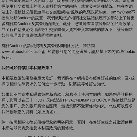
站）分享本網站的內容時，您可能會收到從該等網站發送的Cookies。當您選
擇使用社交媒體上的個人資料登錄本網站時，就會發生這種情況，您在本網
站上的活動就必須受該等社交媒體網站/服務的私隱政策約束。Jimmy Choo不
控制此類Cookies的設置，我們鼓勵您於相關社交媒體供應商的網站上了解更
多有關其Cookies及其管理的情況。此外，您還應查看該等網站的私隱政策，
並了解在您決定使用該等社交媒體個人資料登入本網站的情況下，該等網站
如何處理因此而獲得訪問權的資料。
有關Cookies的詳細資料及其管理和刪除方法，請訪問
www.allaboutcookies.org。如需修訂您的同意選擇，請點擊下方的管理Cookie
按鈕。
我們可如何修訂本私隱政策？
本私隱政策如果發生重大修訂，我們將在本網站發布經修訂後的條款，及/或
採取相關法律要求的任何進一步行動，以將該等修訂告知您。
如果您不同意本私隱政策的新條款，您應停止使用本網站，如果您是註冊用
戶，您可以在三十（30）天內透過
PRIVACY@JIMMYCHOO.COM
.聯絡我們註銷
您的賬戶。您的賬戶將會被關閉，然後您將不受新條款約束。您也可以要求
我們刪除您的資料（如上所述）。
除非按照相關法律必須徵得您的明確同意，否則，在修訂生效之後繼續使用
本網站即代表您接受本私隱政策的新條款。