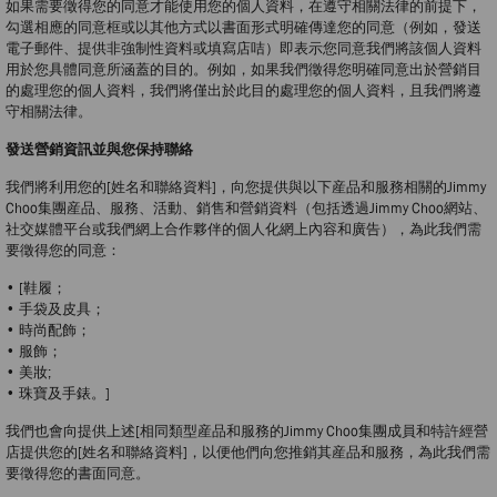
如果需要徵得您的同意才能使用您的個人資料，在遵守相關法律的前提下，
勾選相應的同意框或以其他方式以書面形式明確傳達您的同意（例如，發送
電子郵件、提供非強制性資料或填寫店咭）即表示您同意我們將該個人資料
用於您具體同意所涵蓋的目的。例如，如果我們徵得您明確同意出於營銷目
的處理您的個人資料，我們將僅出於此目的處理您的個人資料，且我們將遵
守相關法律。
發送營銷資訊並與您保持聯絡
我們將利用您的[姓名和聯絡資料]，向您提供與以下産品和服務相關的Jimmy
Choo集團産品、服務、活動、銷售和營銷資料（包括透過Jimmy Choo網站、
社交媒體平台或我們網上合作夥伴的個人化網上內容和廣告），為此我們需
要徵得您的同意：
• [鞋履；
• 手袋及皮具；
• 時尚配飾；
• 服飾；
• 美妝;
• 珠寶及手錶。]
我們也會向提供上述[相同類型産品和服務的Jimmy Choo集團成員和特許經營
店提供您的[姓名和聯絡資料]，以便他們向您推銷其産品和服務，為此我們需
要徵得您的書面同意。