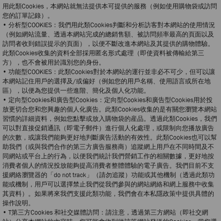
用此類Cookies，本網站就無法提供本可提供的服務（例如使用購物袋或訪問
您的訂單記錄）。
• 分析型COOKIES：我們用此類Cookies判斷和分析訪客對本網站的使用情況
（例如網站流量、透過本網站完成的總銷售額、被訪問頻率最高的頁面以及
訪問者收到錯誤提示的頁面），以便不斷改進本網站及其提供的購物體驗。
此類Cookies收集的資料全部採用匿名形式處理（即使資料被傳輸給第三
方），也不會被用於識別您的身份。
• 功能型COOKIES：此類Cookies對於本網站的運行並非必不可少，但可以讓
本網站記住用戶的選擇及/或偏好（例如您的用戶名稱、使用語言或所在地
區），以便為您提供一些進階、簡化及個人化功能。
• 定向型Cookies和廣告型Cookies：定向型Cookies和廣告型Cookies用於投
放更切合您和您興趣的個人化廣告。此類Cookies收集的是有關您瀏覽本網站
習慣的詳細資料，例如您點擊或放入購物袋的産品。透過此類Cookies，我們
可以對直接促銷通訊（即電子郵件）進行個人化處理，或限制向您播放廣告
的次數，或讓我們能夠更好地判斷廣告活動的有效性。此類Cookies也可以幫
助我們（或與我們合作的第三方廣告服務商）追蹤網上用戶在不同時間及不
同網站或平台上的行為，以便我們統計我們營銷工作的相關數據，更好地按
消費者個人的情況投放能夠提高消費者整體體驗的電子廣告。我們目前不支
援網絡瀏覽器的「do not track」（請勿追蹤）功能或其他機制（透過此類功
能或機制，用戶可以選擇禁止我們從我們參與的網站網絡和網上服務中收集
其資料）。如果將來我們支援此類功能，我們會在本私隱政策中提供具體的
操作說明。
• T第三方Cookies 和社交媒體訪問：請注意，透過第三方網站（即社交網