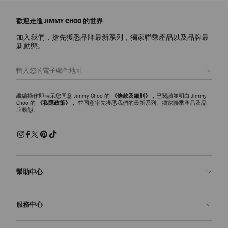
歡迎走進 JIMMY CHOO 的世界
加入我們，搶先獲悉品牌最新系列，獨家聯乘產品以及品牌最
新動態。
註册會員
繼續操作即表示您同意 Jimmy Choo 的
《條款及細則》，
已閱讀並明白 Jimmy
Choo 的
《私隱政策》，
並同意率先獲悉我們的最新系列、獨家聯乘產品及品
牌動態。
幫助中心
聯絡我們
服務中心
常見問題解答
查看訂單狀態
預約服務