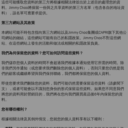
這些可能獲取您資料的第三方將根據相關法律並出於上述目的處理您的資
料。Jimmy Choo將保留一份與之共享資料的第三方名單（包含各自的地址資
料），該名單可應要求提供。
第三方網站及其政策
本網站可能不時包含指向第三方網站以及Jimmy Choo集團或CAPRI旗下其他公
司網站的鏈結，這些網站可能有自己的私隱政策。Jimmy Choo不對這些網
站、在這些網站上發生的活動和做法或相關的私隱政策負責。
我們為何保留您的資料？您可如何訪問這些資料？
我們儲存您個人資料的時間不會超過我們根據本通知使用它所需的時間。除
非我們另作通知（或您要求我們刪除您的個人資料），否則只要您仍然是我
們的顧客或繼續希望與我們保持聯絡，我們都將保留您的個人資料。
即使您要求我們刪除您的資料，我們可能仍然需要保留這些資料（請參閱下
文），或者可能會以不識別您身份的形式保留這些資料。如果您不同意我們
將您的資料用於營銷目的，我們將在您向我們購買産品後6年內保留您的資
料。
您有哪些權利？
根據相關法律及其例外情況，您就您的個人資料享有以下權利：