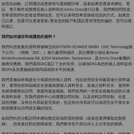
如您在結帳、訂閱通訊或更新時勾選相關方框，或者如果您透過本網站、電
話、電子郵件或實體店個人資料咭在Jimmy Choo進行註冊，我們將詢問您是
否希望我們向您發送營銷信息。您可以表明您希望接收信息的方式。如果您
已註册，您還可以透過更新/更改您的賬戶私隱設置管理您的偏好。您可以隨
時退訂。
我們如何儲存和保護您的資料？
我們向您收集的資料將被轉交給ENTSERV SCHWEIZ GMBH（DXC Technology旗
下公司）（簡稱「DXC」）進行處理和儲存，其註冊辦公地址為Neue
Winterthurerstrasse 99, 8304 Wallisellen, Switzerland，是Jimmy Choo集團的
服務供應商。我們還與DXC簽訂了合約安排，以確保DXC為您的個人資料提供
與DPA及其實施細節相同或相當水平的保護。
我們貫徹始終竭盡全力保護您的個人資料，包括使用安全伺服器進行資料儲
存，運用技術和組織安全措施保護個人資料安全，並减少資料丟失、濫用和
未經授權擅自訪問、泄露和篡改風險。我們使用的一些安全措施包括防火墻
和資料加密，對我們資料中心的實際訪問控制，以及資料訪問控制。但是，
請您理解，沒有任何系統是完美的，也沒有任何系統可以保證完全不發生未
經授權擅自訪問或失竊的情況。
如我們向您分配訪問本網站限定區域所需的密碼（或者您選擇獲取此類密
碼），您有責任對此密碼保密。我們要求您不與任何人士分享您的密碼。