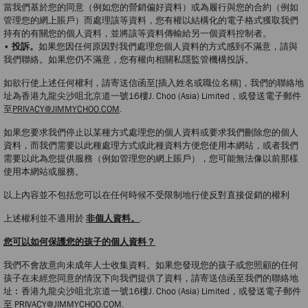
當我們基於您的同意（例如您的營銷偏好資料）或為履行與您的合約（例如
管理您的網上賬戶）而處理該等資料，您有權以結構化的電子格式獲取我們
持有的有關您的個人資料，並將該等資料傳輸給另一個資料控制者。
• 投訴。
如果您因任何原因對我們處理您個人資料的方式感到不滿意，請與
我們聯絡。如果您仍不滿意，您有權向相關私隱監管機構投訴。
如欲行使上述任何權利，請寄送信函至[插入姓名或職位名稱]，我們的聯絡地
址為香港九龍尖沙咀北京道一號16樓J. Choo (Asia) Limited，或發送電子郵件
至
PRIVACY@JIMMYCHOO.COM
.
如果您要求我們停止以某種方式處理您的個人資料或要求我們刪除您的個人
資料，而我們需要以此種處理方式或此種資料方便您使用本網站，或者我們
需要以此為您提供服務（例如管理您的網上賬戶），您可能無法像以前那樣
使用本網站或服務。
以上內容並不包括您可以在任何時候不受限制地行使反對直接促銷的權利
上述權利並不適用於
非個人資料。
.
您可以如何保護您的孩子的個人資料？
我們不會故意向未成年人士收集資料。如果您發現您的孩子或您照顧的任何
孩子在未經您同意的情況下向我們提供了資料，請寄送信函至我們的聯絡地
址︰香港九龍尖沙咀北京道一號16樓J. Choo (Asia) Limited，或發送電子郵件
至
PRIVACY@JIMMYCHOO.COM
.