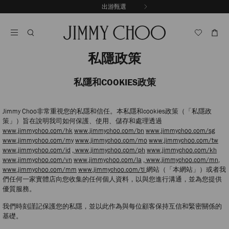
跳
出游甄選
至
停
內
止
容
自
動
輪
私隱政策
播
私隱和COOKIES政策
Jimmy Choo非常重視您的私隱和信任。本私隱和cookies政策（「私隱政
策」）旨在說明我司如何保護、使用、儲存和處理透過
www.jimmychoo.com/hk
www.jimmychoo.com/bn
www.jimmychoo.com/sg
www.jimmychoo.com/my
www.jimmychoo.com/mo
www.jimmychoo.com/tw
www.jimmychoo.com/id
, www.jimmychoo.com/ph
www.jimmychoo.com/kh
www.jimmychoo.com/vn
www.jimmychoo.com/la
, www.jimmychoo.com/mn,
www.jimmychoo.com/mm
www.jimmychoo.com/tl
網站（「本網站」）或者我
們任何一家實體店向您收集的任何個人資料，以與您進行溝通，並為您提供
優質服務。
我們時刻謹記保護您的私隱，並以此作為與每位顧客保持互信和緊密關係的
基礎。