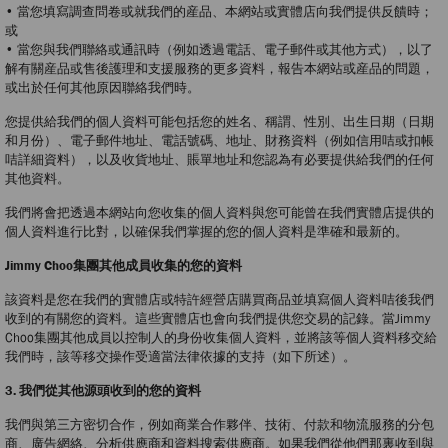
• 當您填寫調查問卷或就我們的産品、本網站或實體店向我們提供反饋時；
或
• 當您與我們聯絡或通訊時（例如透過電話、電子郵件或其他方式），以了
解有關産品或售後護理和支援服務的更多資料，報告本網站或産品的問題，
或出於任何其他原因聯絡我們時。
您提供給我們的個人資料可能包括您的姓名、稱謂、性別、出生日期（日期
和月份）、電子郵件地址、電話號碼、地址、財務資料（例如信用咭或扣帳
咭詳細資料），以及收貨地址、賬單地址和您認為有必要提供給我們的任何
其他資料。
我們將會把透過本網站向您收集的個人資料與您可能曾在我們實體店提供的
個人資料進行比對，以確保我們掌握的您的個人資料是準確和最新的。
Jimmy Choo集團其他成員收集的您的資料
該資料是您在我們的實體店或特許經營店購買商品並填寫個人資料咭後我們
收到的有關您的資料。這些實體店也會向我們提供您交易的記錄。當Jimmy
Choo集團其他成員以控制人的身份收集個人資料，並將該等個人資料移交給
我們時，該等移交操作受適當法律依據的支持（如下所述）。
3. 我們從其他源頭收到的您的資料
我們與第三方密切合作，例如商業合作夥伴、技術、付款和物流服務的分包
商、廣告網絡、分析供應商和資料搜索供應商。如果我們從他們那裏收到與