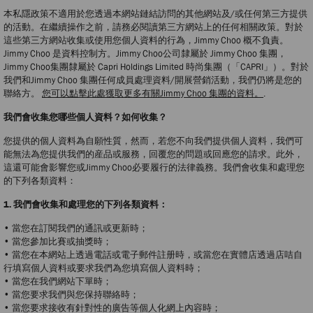
本私隱政策不適用於您透過本網站鏈結訪問的其他網站及/或任何第三方提供
的活動。在繼續操作之前，請務必閱讀第三方網站上的任何相關政策。對於
這些第三方網站收集或使用您個人資料的行為，Jimmy Choo 概不負責。
Jimmy Choo 是資料控制方。Jimmy Choo公司隸屬於 Jimmy Choo 集團，
Jimmy Choo集團隸屬於 Capri Holdings Limited 時尚集團（「CAPRI」）。對於
我們和Jimmy Choo 集團任何成員處理資料/開展營銷活動，我們仍將是您的
聯絡方。
您可以點擊此處獲取更多有關Jimmy Choo 集團的資料。
.
我們會收集您哪些個人資料？如何收集？
您提供的個人資料為自願性質，然而，若您不向我們提供個人資料，我們可
能無法為您提供我們的産品或服務，回覆您的問題或回應您的請求。此外，
這還可能會影響您或Jimmy Choo必要履行的法律義務。我們會收集和處理您
的下列各類資料：
1. 我們會收集和處理您的下列各類資料：
• 當您在訂閱我們的通訊或更新時；
• 當您參加比賽或抽獎時；
• 當您在本網站上透過電話或電子郵件註册時，或當您在實體店透過店咭自
行填寫個人資料或要求我們為您填寫個人資料時；
• 當您在我們網站下單時；
• 當您要求我們與您保持聯絡時；
• 當您要求接收有針對性的廣告等個人化網上內容時；