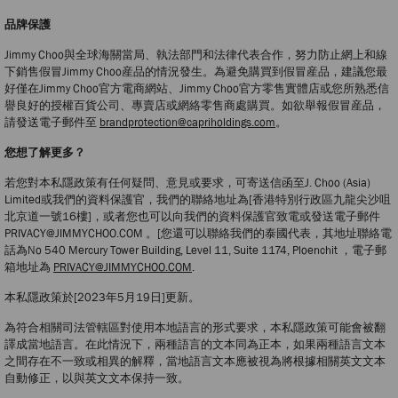
品牌保護
Jimmy Choo與全球海關當局、執法部門和法律代表合作，努力防止網上和線
下銷售假冒Jimmy Choo産品的情況發生。為避免購買到假冒産品，建議您最
好僅在Jimmy Choo官方電商網站、Jimmy Choo官方零售實體店或您所熟悉信
譽良好的授權百貨公司、專賣店或網絡零售商處購買。如欲舉報假冒産品，
請發送電子郵件至
brandprotection@capriholdings.com
。
您想了解更多？
若您對本私隱政策有任何疑問、意見或要求，可寄送信函至J. Choo (Asia)
Limited或我們的資料保護官，我們的聯絡地址為[香港特別行政區九龍尖沙咀
北京道一號16樓]，或者您也可以向我們的資料保護官致電或發送電子郵件
PRIVACY@JIMMYCHOO.COM 。[您還可以聯絡我們的泰國代表，其地址聯絡電
話為No 540 Mercury Tower Building, Level 11, Suite 1174, Ploenchit ，電子郵
箱地址為
PRIVACY@JIMMYCHOO.COM
.
本私隱政策於[2023年5月19日]更新。
為符合相關司法管轄區對使用本地語言的形式要求，本私隱政策可能會被翻
譯成當地語言。在此情況下，兩種語言的文本同為正本，如果兩種語言文本
之間存在不一致或相異的解釋，當地語言文本應被視為將根據相關英文文本
自動修正，以與英文文本保持一致。