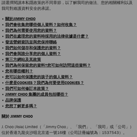
請選擇閱讀本私隱政策的不同章節，以了解我司的做法、您的相關權利以及
我司對維護資料安全的承諾。
•
關於JIMMY CHOO
•
我們會收集您哪些個人資料？如何收集？
•
我們為何需要使用您的資料？
•
我們在處理您的資料時採用的法律依據是什麽？
•
發送營銷資訊並與您保持聯絡
•
我們如何儲存和保護您的資料？
•
我們會與誰分享您的個人資料？
•
第三方網站及其政策
•
我們為何保留您的資料?您可如何訪問這些資料？
•
您有哪些權利？
•
您可以如何保護您的孩子的個人資料？
•
什麽是COOKIES？我們為何要使用COOKIES？
•
我們可如何修訂本政策？
•
JIMMY CHOO 集團的成員包括哪些？
•
品牌保護
•
您想了解更多嗎？
關於 JIMMY CHOO
J. Choo (Asia) Limited（「Jimmy Choo」、「我們」、「我司」或「公司」）
位於香港九龍尖沙咀北京道一號16樓（公司註冊編號為：1537543）。