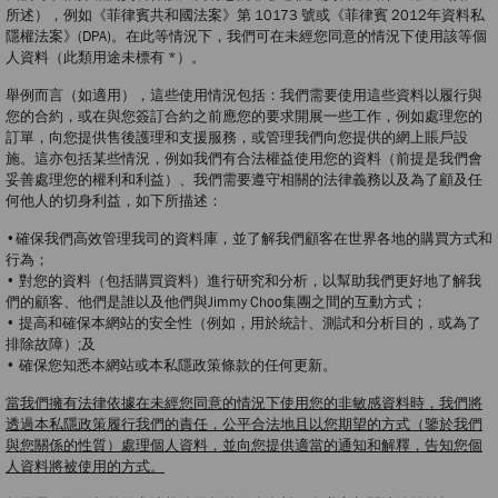
所述），例如《菲律賓共和國法案》第 10173 號或《菲律賓 2012年資料私
隱權法案》(DPA)。在此等情況下，我們可在未經您同意的情況下使用該等個
人資料（此類用途未標有 *）。
舉例而言（如適用），這些使用情況包括：我們需要使用這些資料以履行與
您的合約，或在與您簽訂合約之前應您的要求開展一些工作，例如處理您的
訂單，向您提供售後護理和支援服務，或管理我們向您提供的網上賬戶設
施。這亦包括某些情況，例如我們有合法權益使用您的資料（前提是我們會
妥善處理您的權利和利益）、我們需要遵守相關的法律義務以及為了顧及任
何他人的切身利益，如下所描述：
•確保我們高效管理我司的資料庫，並了解我們顧客在世界各地的購買方式和
行為；
• 對您的資料（包括購買資料）進行研究和分析，以幫助我們更好地了解我
們的顧客、他們是誰以及他們與Jimmy Choo集團之間的互動方式；
• 提高和確保本網站的安全性（例如，用於統計、測試和分析目的，或為了
排除故障）;及
• 確保您知悉本網站或本私隱政策條款的任何更新。
當我們擁有法律依據在未經您同意的情況下使用您的非敏感資料時，我們將
透過本私隱政策履行我們的責任，公平合法地且以您期望的方式（鑒於我們
與您關係的性質）處理個人資料，並向您提供適當的通知和解釋，告知您個
人資料將被使用的方式。