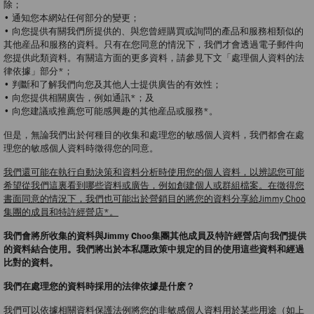
除；
• 通知您本網站任何部分的變更；
• 向您提供有關我們所提供的、與您曾經購買或詢問的產品和服務相類似的
其他産品和服務的資料。只有在您同意的情況下，我們才會透過電子郵件向
您提供此類資料。有關這方面的更多資料，請參見下文「處理個人資料的法
律依據」部分*；
• 判斷和了解我們向您及其他人士提供廣告的有效性；
• 向您提供相關廣告，例如通訊*；及
• 向您建議或推薦您可能感興趣的其他産品或服務*。
但是，無論我們出於何種目的收集和處理您的敏感個人資料，我們都會在處
理您的敏感個人資料時徵得您的同意。
我們還可能在執行自動決策和資料分析時使用您的個人資料，以辨認您可能
希望從我們這裏看到哪些資料或廣告，例如創建個人或群組檔案。在徵得您
書面同意的情況下，我們也可能出於營銷目的將您的資料分享給Jimmy Choo
集團的成員和特許經營店*。
我們會將所收集的資料與Jimmy Choo集團其他成員及特許經營店向我們提供
的資料結合使用。我們將出於本私隱政策中規定的目的使用這些資料和經過
比對的資料。
我們在處理您的資料時採用的法律依據是什麽？
我們可以依據相關資料保護法例將您的非敏感個人資料用於某些用途（如上