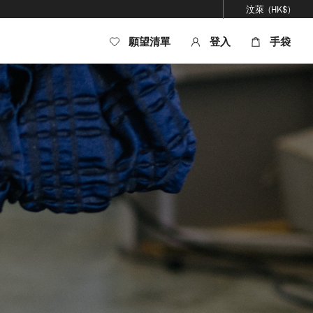
汶萊
(HK$)
願望清單
登入
手袋