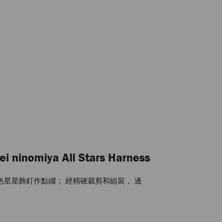
ei ninomiya All Stars Harness
銀色星星飾釘作點綴； 經精確裁剪和組裝， 邊