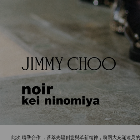
此次 聯乘合作 ，薈萃先驅創意與革新精神，將兩大充滿遠見的品牌融為一