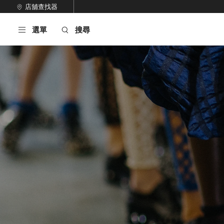
跳
店舖查找器
至
停
內
止
選單
搜尋
容
自
動
輪
播