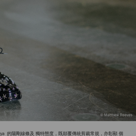
© Matthew Reeves
nomiya 的陽剛線條及 獨特態度，既顛覆傳統剪裁常規，亦彰顯 個