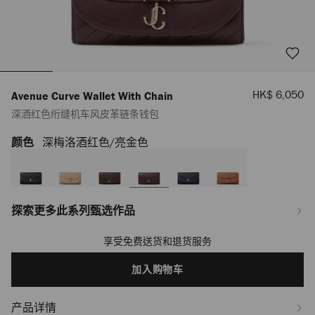
销
HK$ 6,050
Avenue Curve Wallet With Chain
售
深酒红色绗缝机车风皮革链条钱包
价
格
颜色
深梅洛酒红色/亮金色
https://www.jimmychoo.com/hk/zh_HK/%E5%A5%B3%E5%A3%AB/%E9%85
curve-
wallet-
with-
chain/%E6%B7%B1%E9%85%92%E7%BA%A2%E8%89%B2%E7%BB%97%E7
J000178168001.html
探索更多此系列甄选作品
享受免费送货和退货服务
Add
to
cart
加入购物车
options
产品详情