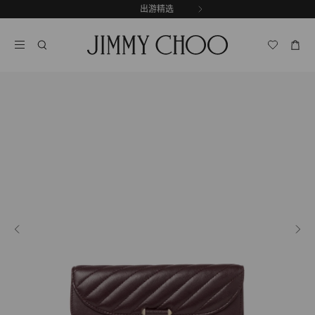
跳
探索新品
出游精选
至
停
内
止
容
自
动
轮
换
播
放