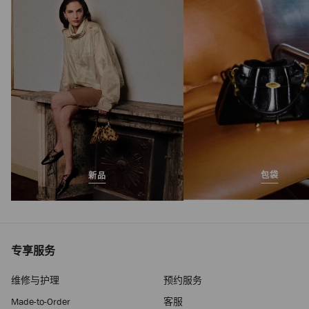
With Chain
正
HK$ 6,050
常
价
格
包袋
新品
专享服务
维修与护理
预约服务
Made-to-Order
客服