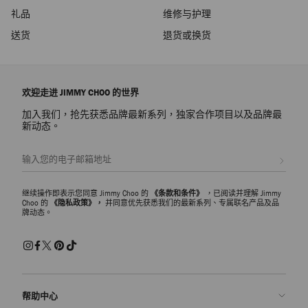
礼品
维修与护理
送货
退货或换货
欢迎走进 JIMMY CHOO 的世界
加入我们，抢先获悉品牌最新系列，独家合作项目以及品牌最
新动态。
注册会员
继续操作即表示您同意 Jimmy Choo 的
《条款和条件》
，已阅读并理解 Jimmy
Choo 的
《隐私政策》，
并同意优先获悉我们的最新系列、专属联名产品及品
牌动态。
帮助中心