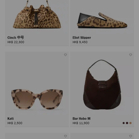
Cinch 中号
Eliot Slipper
HK$ 22,300
HK$ 9,450
Kati
Bar Hobo M
HK$ 2,500
HK$ 11,900