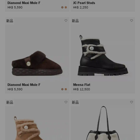
Diamond Maxi Mule F
JC Pearl Studs
HK$ 5,590
HK$ 2,250
新品
新品
Diamond Maxi Mule F
Meena Flat
HK$ 5,590
HK$ 12,500
新品
新品