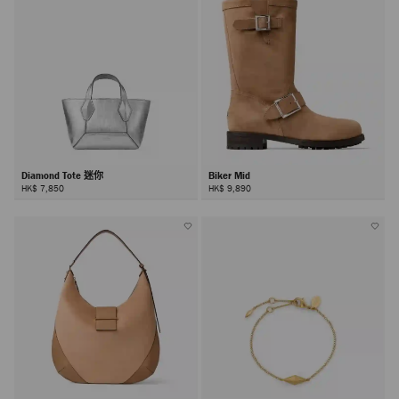
Diamond Tote 迷你
Biker Mid
HK$ 7,850
HK$ 9,890