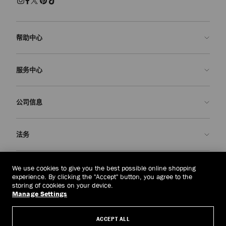
帮助中心
联系我们
服务中心
常见问题解答
查看订单状态">查看订单状态
预约服务
公司信息
提交退货
定制服务
查找精品店
护理与维修
关于我们
法务
送货
保修服务
我们的历史
退换货
JC 世界
隐私政策
中国香港
(HK$)
We use cookies to give you the best possible online shopping
我们的影响与责任
条款与条件
experience. By clicking the "Accept" button, you agree to the
storing of cookies on your device.
我們的影響與責任
被遗忘权
Manage Settings
© 2026 Jimmy Choo
匠心工艺
主体访问请求表
ACCEPT ALL
职业生涯
公司政策