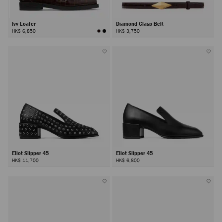
Ivy Loafer
Diamond Clasp Belt
HK$ 6,850
HK$ 3,750
Eliot Slipper 45
Eliot Slipper 45
HK$ 11,700
HK$ 6,800