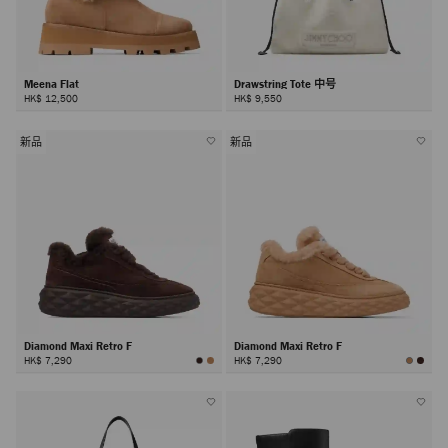
Meena Flat
Drawstring Tote 中号
HK$ 12,500
HK$ 9,550
新品
新品
Diamond Maxi Retro F
Diamond Maxi Retro F
HK$ 7,290
HK$ 7,290