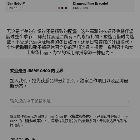
Bar Hobo M
Diamond Fine Bracelet
HK$ 11,900
HK$ 2,750
下
一
步
无论是华美的针织衫还是精致的
配饰
，这些高雅的衣橱经典将伴您
度过整个季节。 即刻探索适合所有人的永恒礼物，塑造百搭时尚造
型。不管是充满探险精神的冬日旅行，还是日常穿搭的升级换代，
个性
运动鞋
和
靴子
都是休闲穿搭的理想选择。探索一系列男士和女
士奢华礼品，为TA的常用穿搭增添一抹魅力。
欢迎走进 JIMMY CHOO 的世界
加入我们，抢先获悉品牌最新系列，独家合作项目以及品牌最
新动态。
注册会员
继续操作即表示您同意 Jimmy Choo 的
《条款和条件》
，已阅读并理解 Jimmy
Choo 的
《隐私政策》，
并同意优先获悉我们的最新系列、专属联名产品及品
牌动态。