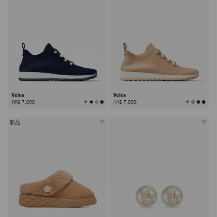
Veles
Veles
查
查
HK$ 7,090
HK$ 7,090
看
看
所
所
有
有
颜
颜
色
色
新品