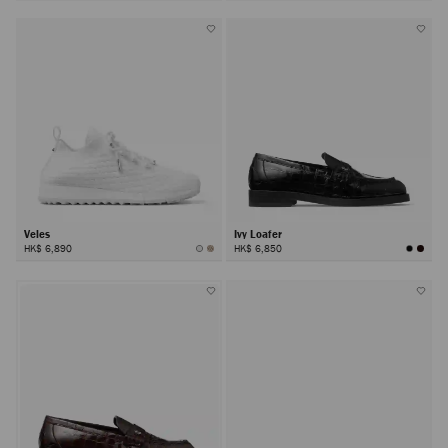
Veles
Ivy Loafer
HK$ 6,890
HK$ 6,850