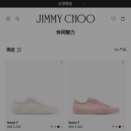
跳
出游精选
至
停
内
止
容
自
动
休闲魅力
轮
换
播
放
筛选
53
产品
Sunny F
Sunny F
查
查
HK$ 5,290
HK$ 5,290
看
看
所
所