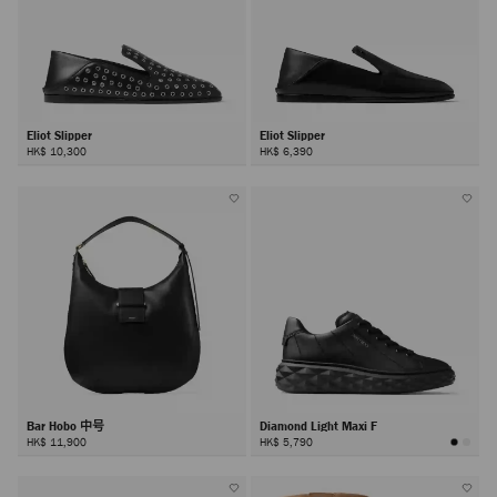
Eliot Slipper
Eliot Slipper
HK$ 10,300
HK$ 6,390
Bar Hobo 中号
Diamond Light Maxi F
HK$ 11,900
HK$ 5,790