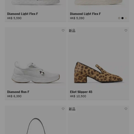
Diamond Light Flex F
Diamond Light Flex F
HK$ 5,590
HK$ 5,090
新品
Diamond Run F
Eliot Slipper 45
HK$ 6,390
HK$ 10,500
新品