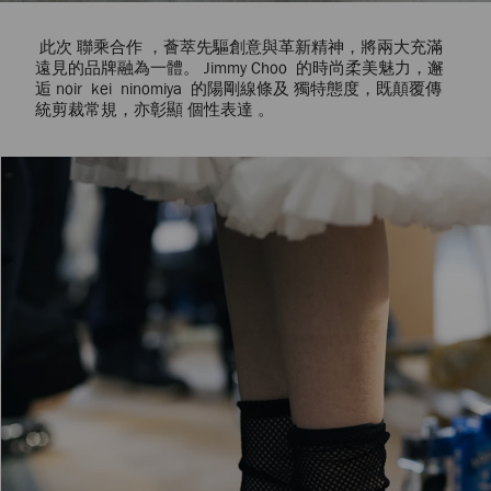
此次 聯乘合作 ，薈萃先驅創意與革新精神，將兩大充滿
遠見的品牌融為一體。 Jimmy Choo 的時尚柔美魅力，邂
逅 noir kei ninomiya 的陽剛線條及 獨特態度，既顛覆傳
統剪裁常規，亦彰顯 個性表達 。