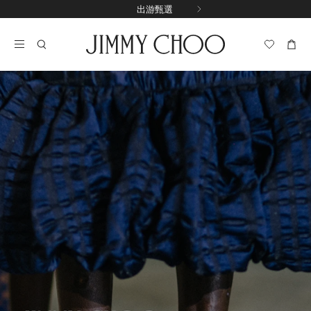
跳
出游甄選
至
停
內
止
容
自
動
輪
播