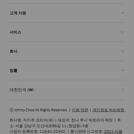
고객 지원
문의하기
서비스
FAQ
주문 확인">주문 확인
방문 예약
회사
반품 신청
주문 제작
부티크 찾기
관리 & 수선
Jimmy Choo
법률
배송
품질 보증
우리의 역사
반품 & 교환
JC World
개인정보 처리방침
대한민국
(₩)
우리의 영향력과 책임
이용 약관
우리의 영향
잊혀질 권리
ⓒ Jimmy Choo All Rights Reserved.
|
이용 약관
|
개인정보 처리방침
장인정신의 연금술
개인정보 열람 요청서
회사명: 지미추 코리아(유)
|
대표자: 한나 루시 빅토리아 메릿
|
주
채용
기업 정책
소: 서울 강남구 도산대로98길 11 (청담동) 3층
쿠키 설정
사업자 등록번호: 118-81-22342
|
통신판매 신고번호:
2021-서울