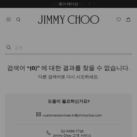
내
신상품 더 알아보기
휴가 에디션
용
캐
으
러
로
셀
건
자
너
동
뛰
재
기
생
검
중
색
지
검색어
“{0}”
에 대한 결과를 찾을 수 없습니다.
다른 검색어로 다시 시도하세요.
도움이 필요하신가요?
customerservices.kr@jimmychoo.com
02-3496-7718
Jimmy Choo 고객 서비스