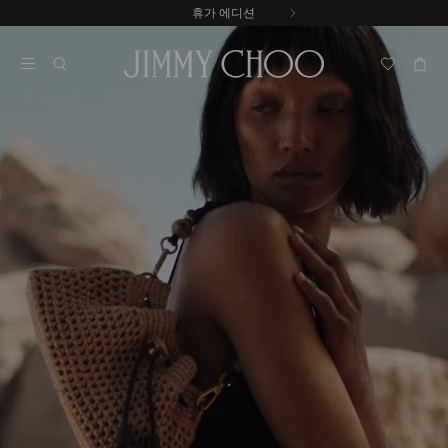
내
휴가 에디션
용
캐
으
러
로
셀
건
자
너
동
뛰
재
기
생
중
지