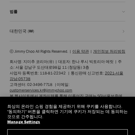
부티크 찾기
관리 & 수선
Jimmy Choo
법률
배송
품질 보증
우리의 역사
반품 & 교환
JC World
개인정보 처리방침
대한민국
(₩)
우리의 영향력과 책임
이용 약관
우리의 영향
잊혀질 권리
ⓒ Jimmy Choo All Rights Reserved.
|
이용 약관
|
개인정보 처리방침
장인정신의 연금술
개인정보 열람 요청서
회사명: 지미추 코리아(유)
|
대표자: 한나 루시 빅토리아 메릿
|
주
채용
기업 정책
소: 서울 강남구 도산대로98길 11 (청담동) 3층
쿠키 설정
사업자 등록번호: 118-81-22342
|
통신판매 신고번호:
2021-서울
강남-05738
접근성
고객센터: 02-3496-7718
|
이메일:
customerservices.kr@jimmychoo.com
본 웹사이트에서 계좌이체를 통해 이루어진 구매는 SGI서울보증에
서 제공하는 소비자피해 배상보험 서비스를 통해 보호됩니다.
최상의 온라인 쇼핑 경험을 제공하기 위해 쿠키를 사용합니다.
또한 에스크로 구매안전 서비스에 가입하여 고객님의 안전한 거래
"동의하기" 버튼을 클릭하면 기기에 쿠키가 저장되는 데 동의하는
를 보장하고 있습니다.
것으로 간주됩니다.
Manage Settings
© 2026 Jimmy Choo