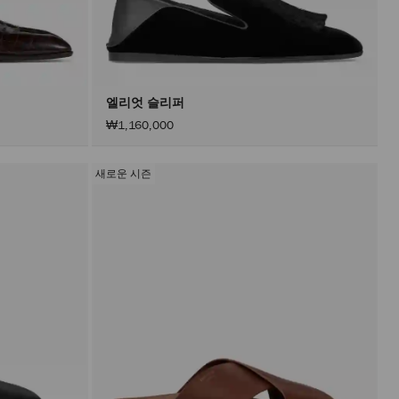
지
않
고
내
용
이
업
데
엘리엇 슬리퍼
이
₩1,160,000
트
됩
니
다.
새로운 시즌
제
품
업
데
이
트
는
적
용
버
튼
을
활
성
화
한
후