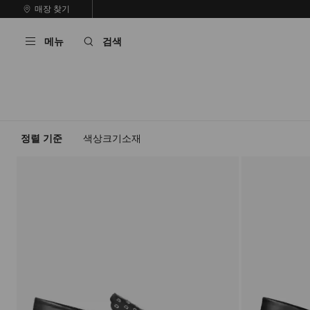
내
매장 찾기
용
캐
으
러
메뉴
검색
로
셀
건
자
너
동
뛰
재
기
생
중
지
정렬 기준
색상
크기
소재