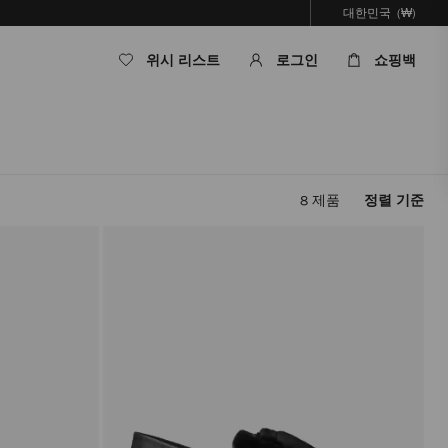
대한민국
(₩)
위시 리스트
로그인
쇼핑백
8
제품
정렬 기준
필
터
를
적
용
하
면
페
이
지
를
다
시
로
드
하