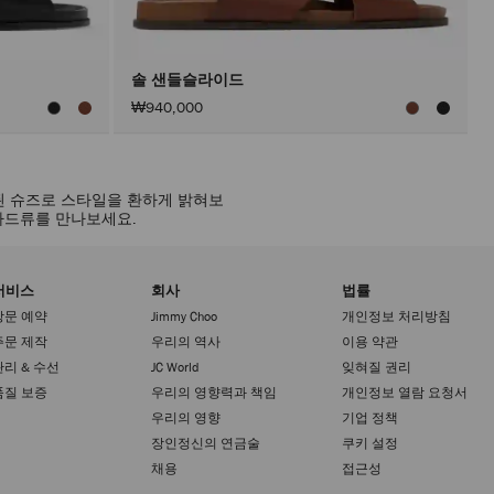
에
만
수
행
됩
솔 샌들슬라이드
니
₩940,000
다.
된 슈즈로 스타일을 환하게 밝혀보
파드류를 만나보세요.
서비스
회사
법률
방문 예약
Jimmy Choo
개인정보 처리방침
주문 제작
우리의 역사
이용 약관
관리 & 수선
JC World
잊혀질 권리
품질 보증
우리의 영향력과 책임
개인정보 열람 요청서
우리의 영향
기업 정책
장인정신의 연금술
쿠키 설정
채용
접근성