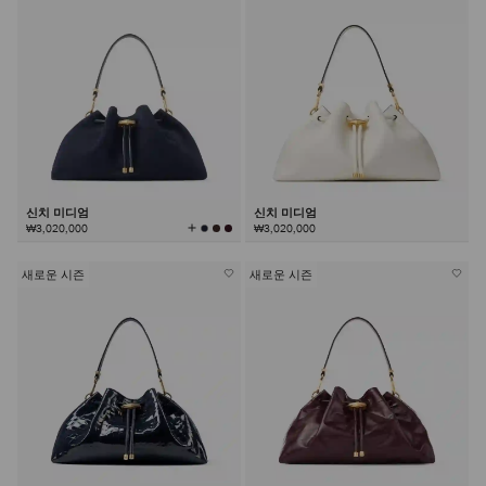
신치 미디엄
신치 미디엄
모
₩3,020,000
₩3,020,000
든
컬
러
보
기
새로운 시즌
새로운 시즌