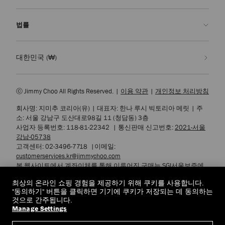
부티크 찾기
관리 & 수선
Jimmy Choo
법률
배송
품질 보증
우리의 역사
반품 & 교환
JC World
개인정보 처리방침
대한민국
(₩)
우리의 영향력과 책임
이용 약관
우리의 영향
잊혀질 권리
ⓒ Jimmy Choo All Rights Reserved.
|
이용 약관
|
개인정보 처리방침
장인정신의 연금술
개인정보 열람 요청서
회사명: 지미추 코리아(유)
|
대표자: 한나 루시 빅토리아 메릿
|
주
채용
기업 정책
소: 서울 강남구 도산대로98길 11 (청담동) 3층
쿠키 설정
사업자 등록번호: 118-81-22342
|
통신판매 신고번호:
2021-서울
강남-05738
접근성
고객센터: 02-3496-7718
|
이메일:
customerservices.kr@jimmychoo.com
본 웹사이트에서 계좌이체를 통해 이루어진 구매는 SGI서울보증에
서 제공하는 소비자피해 배상보험 서비스를 통해 보호됩니다.
최상의 온라인 쇼핑 경험을 제공하기 위해 쿠키를 사용합니다.
또한 에스크로 구매안전 서비스에 가입하여 고객님의 안전한 거래
"동의하기" 버튼을 클릭하면 기기에 쿠키가 저장되는 데 동의하는
를 보장하고 있습니다.
것으로 간주됩니다.
Manage Settings
© 2026 Jimmy Choo