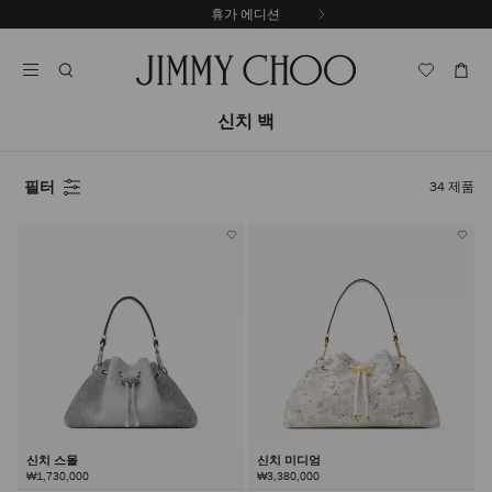
내
휴가 에디션
용
캐
으
러
로
셀
건
자
너
동
신치 백
뛰
재
기
생
중
필터
34
제품
지
신치 스몰
신치 미디엄
₩1,730,000
₩3,380,000