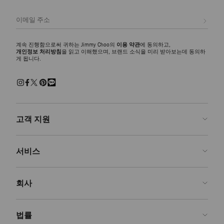
높은 활용도와 세련된 스타일이 균형을 이루는 가죽 스니커즈를 만나보세
요. 매끄러운 텍스처 또는 그레인 텍스처로 마감해 캐주얼 룩에 세련된 엣
등록
지를 더해 주고 테일러링과 데님 룩 모두에 자연스럽게 어울립니다.
스웨이드 스니커즈
계속 진행함으로써 귀하는 Jimmy Choo의
이용 약관
에 동의하고,
풍부한 텍스처가 돋보이는 스웨이드 스니커즈는 캐주얼한 스타일에 세련
개인정보 처리방침
을 읽고 이해했으며, 브랜드 소식을 미리 받아보는데 동의하
게 됩니다.
된 감각을 더해줍니다. 부드러우면서 구조적인 실루엣으로 토널 스타일에
깊이를 더해 주고, 정교한 장인 정신과 부드러운 소재로 절제된 고급스러
움을 담아냅니다.
청키 플랫폼 스니커즈
클래식한 실루엣에 현대적인 애티튜드를 더하고 싶다면 청키 플랫폼 스니
커즈를 선택하세요. 조각을 연상시키는 밑창과 대담한 비율이 특징이며,
고객 지원
오프듀티 룩에 현대적인 엣지를 더해 품격을 높여 줍니다.
문의하기
다이아몬드 스니커즈
서비스
혁신적인 디자인으로 지미추의 시그니처 실루엣을 재해석한 다이아몬드
FAQ
맥시와 다이아몬드 라이트 플렉스를 만나보세요. 조형미가 돋보이는 밑창
주문 확인">주문 확인
방문 예약
과 경량 구조가 어우러져 기능성과 고급스러움이 조화를 이루는 스테이트
회사
먼트 룩을 완성해 줍니다.
반품 신청
주문 제작
부티크 찾기
관리 & 수선
Jimmy Choo
법률
배송
품질 보증
우리의 역사