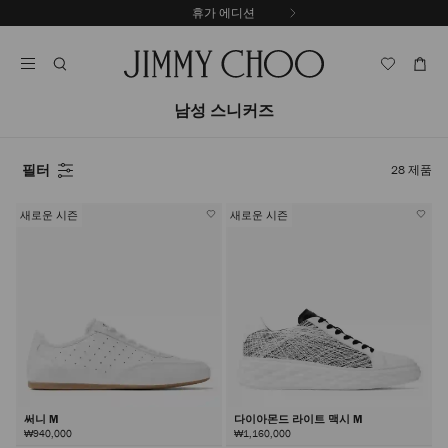
내
휴가 에디션
용
캐
으
러
로
셀
건
자
너
동
남성 스니커즈
뛰
재
기
생
중
필터
28
제품
지
새로운 시즌
새로운 시즌
써니 M
다이아몬드 라이트 맥시 M
₩940,000
₩1,160,000