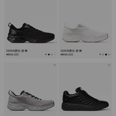
다이아몬드 런 M
다이아몬드 런 M
모
모
₩996,000
₩996,000
든
든
컬
컬
러
러
보
보
기
기