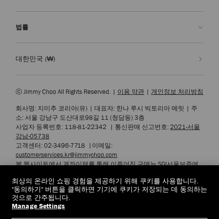
반품 신청
주문 제작
부티크 찾기
관리 & 수선
Jimmy Choo
법률
배송
품질 보증
우리의 역사
반품 & 교환
JC World
개인정보 처리방침
대한민국
(₩)
우리의 영향력과 책임
이용 약관
우리의 영향
잊혀질 권리
ⓒ Jimmy Choo All Rights Reserved.
|
이용 약관
|
개인정보 처리방침
장인정신의 연금술
개인정보 열람 요청서
회사명: 지미추 코리아(유)
|
대표자: 한나 루시 빅토리아 메릿
|
주
채용
기업 정책
소: 서울 강남구 도산대로98길 11 (청담동) 3층
쿠키 설정
사업자 등록번호: 118-81-22342
|
통신판매 신고번호:
2021-서울
강남-05738
접근성
고객센터: 02-3496-7718
|
이메일:
customerservices.kr@jimmychoo.com
본 웹사이트에서 계좌이체를 통해 이루어진 구매는 SGI서울보증에
서 제공하는 소비자피해 배상보험 서비스를 통해 보호됩니다.
최상의 온라인 쇼핑 경험을 제공하기 위해 쿠키를 사용합니다.
또한 에스크로 구매안전 서비스에 가입하여 고객님의 안전한 거래
"동의하기" 버튼을 클릭하면 기기에 쿠키가 저장되는 데 동의하는
를 보장하고 있습니다.
것으로 간주됩니다.
Manage Settings
© 2026 Jimmy Choo