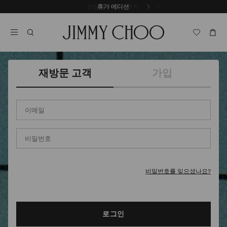
내
신상품 더 알아보기
휴가 에디션
용
캐
으
러
로
셀
건
자
너
동
뛰
재
재방문 고객
가입
기
생
중
지
이
메
일
주
비
소
밀
*
번
호
*
비밀번호를 잊으셨나요?
로그인