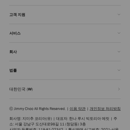
고객 지원
문의하기
서비스
FAQ
주문 확인">주문 확인
방문 예약
회사
반품 신청
주문 제작
부티크 찾기
관리 & 수선
Jimmy Choo
법률
배송
품질 보증
우리의 역사
반품 & 교환
JC World
개인정보 처리방침
대한민국
(₩)
우리의 영향력과 책임
이용 약관
우리의 영향
잊혀질 권리
ⓒ Jimmy Choo All Rights Reserved.
|
이용 약관
|
개인정보 처리방침
장인정신의 연금술
개인정보 열람 요청서
회사명: 지미추 코리아(유)
|
대표자: 한나 루시 빅토리아 메릿
|
주
채용
기업 정책
소: 서울 강남구 도산대로98길 11 (청담동) 3층
쿠키 설정
사업자 등록번호: 118-81-22342
|
통신판매 신고번호:
2021-서울