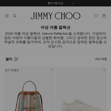
내
휴가 에디션
용
캐
으
러
로
셀
건
자
너
동
여성 여름 컬렉션
뛰
재
2026 여름 여성 컬렉션, Natural Reflection을 소개합니다. 가공되지
기
생
않은 야생의 아름다움과 강렬한 화려함, 그리고 섬세한 장인 정신의
중
역설적 조화를 탐구하여, 오직 순수한 감각으로 정제된 컬렉션을 선
지
보입니다.
필터
250
제품
인기 트렌드