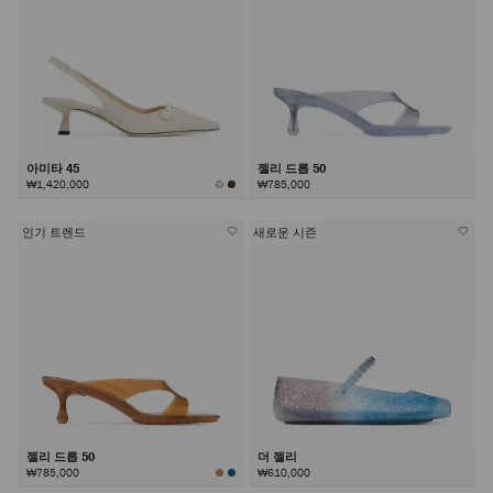
아미타 45
젤리 드롭 50
₩1,420,000
₩785,000
인기 트렌드
새로운 시즌
젤리 드롭 50
더 젤리
₩785,000
₩610,000