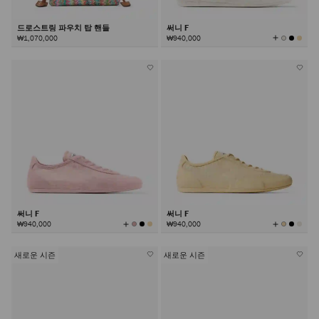
드로스트링 파우치 탑 핸들
써니 F
모
₩1,070,000
₩940,000
든
컬
러
보
기
써니 F
써니 F
모
모
₩940,000
₩940,000
든
든
컬
컬
러
러
보
보
기
기
새로운 시즌
새로운 시즌