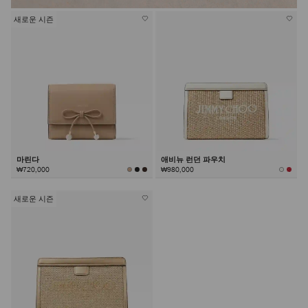
새로운 시즌
마린다
애비뉴 런던 파우치
₩720,000
₩980,000
새로운 시즌