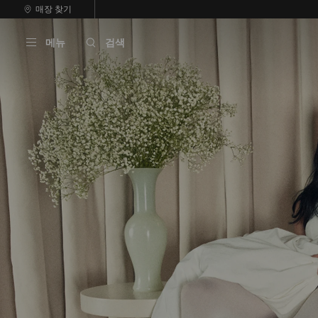
내
매장 찾기
용
캐
으
러
메뉴
검색
로
셀
건
자
너
동
뛰
재
기
생
중
지