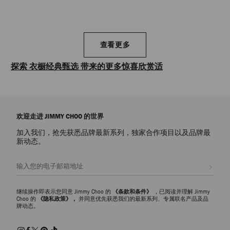
查看更多
探索 衣橱经典甄选 带来的更多惊喜欣赏适
合各种穿搭的精选代表作和 Jimmy Choo Icons 经典单品。 探索衣橱
经典，包括理想的尖头高跟鞋、个性凉鞋、雕塑般的运动鞋和随性
别致的包袋款式——我们每季都会以奢华饰面和多姿多彩的设计，令
欢迎走进 JIMMY CHOO 的世界
作品焕然一新。 这些单品散发永恒魅力，已成为 Jimmy Choo 的经
典杰作。
加入我们，抢先获悉品牌最新系列，独家合作项目以及品牌最
新动态。
注册会员
继续操作即表示您同意 Jimmy Choo 的
《条款和条件》
，已阅读并理解 Jimmy
Choo 的
《隐私政策》，
并同意优先获悉我们的最新系列、专属联名产品及品
牌动态。