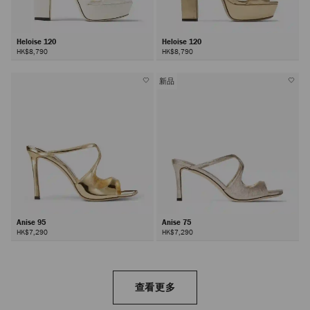
Heloise 120
Heloise 120
HK$8,790
HK$8,790
新品
Anise 95
Anise 75
HK$7,290
HK$7,290
查看更多