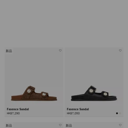
新品
Fayence Sandal
Fayence Sandal
HK$7,290
HK$7,050
新品
新品