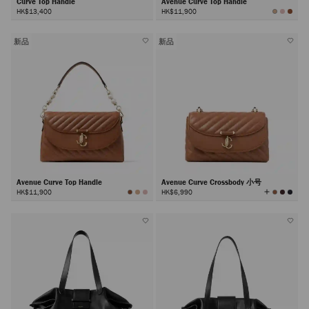
Curve Top Handle
Avenue Curve Top Handle
HK$13,400
HK$11,900
新品
新品
Avenue Curve Top Handle
Avenue Curve Crossbody 小号
查
HK$11,900
HK$6,990
看
所
有
颜
色