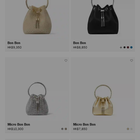
Bon Bon
Bon Bon
查
HK$9,350
HK$8,850
看
所
有
颜
色
Micro Bon Bon
Micro Bon Bon
HK$10,300
HK$7,850