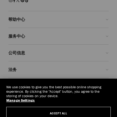
帮助中心
联系我们
服务中心
常见问题解答
查看订单状态">查看订单状态
预约服务
公司信息
提交退货
定制服务
查找精品店
护理与维修
关于我们
法务
送货
保修服务
我们的历史
退换货
JC 世界
隐私政策
老挝
(HK$)
We use cookies to give you the best possible online shopping
我们的影响与责任
条款与条件
experience. By clicking the "Accept" button, you agree to the
storing of cookies on your device.
我們的影響與責任
被遗忘权
Manage Settings
© 2026 Jimmy Choo
匠心工艺
主体访问请求表
ACCEPT ALL
职业生涯
公司政策