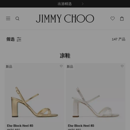
跳
出游精选
至
停
内
止
容
自
动
轮
换
筛选
147
产品
播
放
凉鞋
新品
新品
Elsy Block Heel 85
Elsy Block Heel 85
HK$6,850
HK$6,850