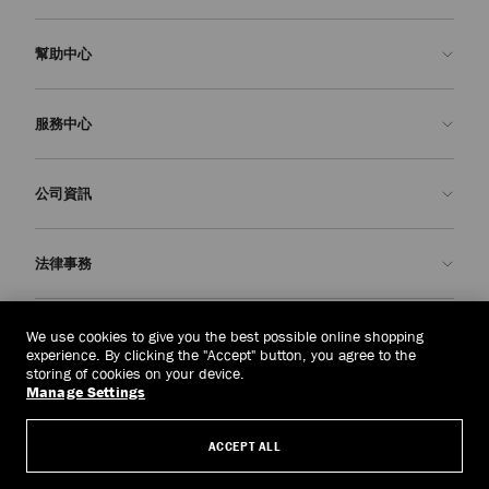
幫助中心
聯絡我們
服務中心
常見問題解答
查看訂單狀態
預約服務
公司資訊
申請退貨
定制服務
精品店
護理與維修
關於我們
法律事務
送貨
保修服務
我們的歷史
退貨或換貨
JC 世界
私隱政策
中國澳門
(MOP$)
We use cookies to give you the best possible online shopping
我們的影響與責任
條款與條件
experience. By clicking the "Accept" button, you agree to the
storing of cookies on your device.
我們的影響
被遺忘權
Manage Settings
© 2026 Jimmy Choo
匠心工藝
主體存取請求表
ACCEPT ALL
職業生涯
公司政策
管理 Cookies