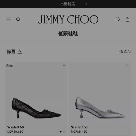
跳
出游甄選
至
停
內
止
容
自
動
輪
低跟鞋鞋
播
篩選
43
產品
新品
Scarlett 50
Scarlett 50
MOP$9,690
MOP$9,450