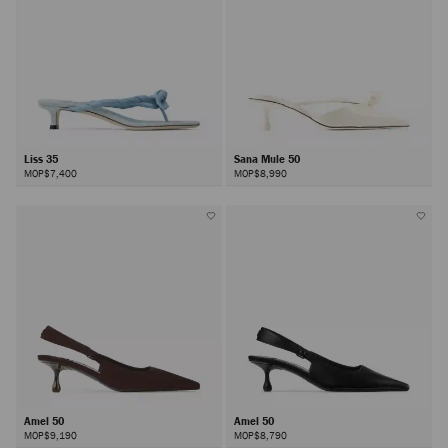
Liss 35
Sana Mule 50
MOP$7,400
MOP$8,990
Amel 50
Amel 50
MOP$9,190
MOP$8,790