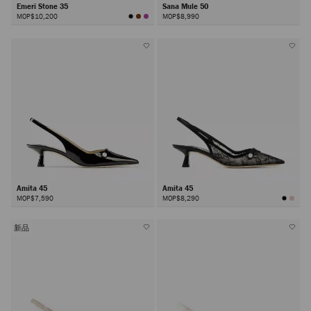
Emeri Stone 35
Sana Mule 50
MOP$10,200
MOP$8,990
Amita 45
Amita 45
MOP$7,590
MOP$8,290
新品