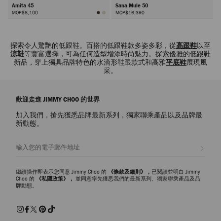
Amita 45
Sana Mule 50
MOP$8,100
MOP$16,390
下
一
探索令人驚艷的低跟鞋。百搭的低跟鞋款多姿多彩，從
高跟鞋
以至
頁
涼鞋
等豐富選擇，可為任何造型增添時尚魅力。探索優雅的低跟鞋
新品，穿上獨具品牌特色的水滴形鞋跟款式和高雅
平底鞋
展現風
采。
歡迎走進 JIMMY CHOO 的世界
加入我們，搶先獲悉品牌最新系列，獨家聯乘產品以及品牌最
新動態。
註册會員
繼續操作即表示您同意 Jimmy Choo 的
《條款及細則》，
已閱讀並明白 Jimmy
Choo 的
《私隱政策》，
並同意率先獲悉我們的最新系列、獨家聯乘產品及品
牌動態。