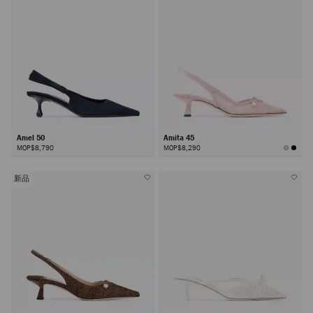
Amel 50
Amita 45
MOP$8,790
MOP$8,290
新品