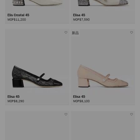
Elis Crystal 45
Elisa 45
MOP$11,200
MOP$7,590
新品
Elisa 45
Elisa 45
MOP$8,290
MOP$8,100