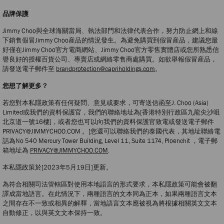
品牌保護
Jimmy Choo與全球海關當局、執法部門和法律代表合作，努力防止網上和線
下銷售假冒Jimmy Choo産品的情況發生。為避免購買到假冒産品，建議您最
好僅在Jimmy Choo官方電商網站、Jimmy Choo官方零售實體店或您所熟悉信
譽良好的授權百貨公司、專賣店或網絡零售商處購買。如欲舉報假冒産品，
請發送電子郵件至
brandprotection@capriholdings.com
。
您想了解更多？
若您對本私隱政策有任何疑問、意見或要求，可寄送信函至J. Choo (Asia)
Limited或我們的資料保護官，我們的聯絡地址為[香港特別行政區九龍尖沙咀
北京道一號16樓]，或者您也可以向我們的資料保護官致電或發送電子郵件
PRIVACY@JIMMYCHOO.COM 。[您還可以聯絡我們的泰國代表，其地址聯絡電
話為No 540 Mercury Tower Building, Level 11, Suite 1174, Ploenchit ，電子郵
箱地址為
PRIVACY@JIMMYCHOO.COM
.
本私隱政策於[2023年5月19日]更新。
為符合相關司法管轄區對使用本地語言的形式要求，本私隱政策可能會被翻
譯成當地語言。在此情況下，兩種語言的文本同為正本，如果兩種語言文本
之間存在不一致或相異的解釋，當地語言文本應被視為將根據相關英文文本
自動修正，以與英文文本保持一致。