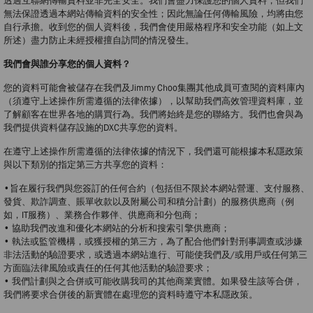
透過互聯網傳輸資料並非完全安全。我們會盡力保護您的個人資料，但我們
無法保證透過本網站傳輸資料的安全性；因此無論任何傳輸風險，均將由您
自行承擔。收到您的個人資料後，我們會使用嚴格程序和安全功能（如上文
所述）盡力防止未經授權擅自訪問的情況發生。
我們會與誰分享您的個人資料？
您的資料可能會被儲存在我們及Jimmy Choo集團其他成員可查閱的資料庫內
（須遵守上述操作所需遵循的法律依據），以幫助我們高效管理資料庫，並
了解顧客在世界各地的購買行為。我們將始終是您的聯絡方。我們也會與為
我們提供資料儲存設施的DXC共享您的資料。
在遵守上述操作所需遵循的法律依據的情況下，我們還可能根據本私隱政策
與以下類別的指定第三方共享您的資料：
•旨在履行我們與您簽訂的任何合約（包括但不限於本網站營運、支付服務、
發貨、欺詐調查、賬單收款以及附屬公司和積分計劃）的服務供應商（例
如，IT服務）、業務合作夥伴、供應商和分包商；
• 協助我們改進和優化本網站的分析和搜索引擎供應商；
• 執法或監管機構，或獲授權的第三方，為了配合他們針對刑事調查或涉嫌
非法活動的驗證要求，或透過本網站進行、可能使我們及/或用戶或任何第三
方面臨法律風險或責任的任何其他活動的驗證要求；
• 我們計劃與之合併或可能收購我司的其他商業實體。如果發生該等合併，
我們將要求合併後的新實體在處理您的資料時遵守本私隱政策。