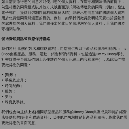
如果需要徵得您的同意才能使用您的個人資料，在遵守相關法律的前提下，
勾選相應的同意框或以其他方式以書面形式明確傳達您的同意（例如，發送
電子郵件、提供非強制性資料或填寫店咭）即表示您同意我們將該個人資料
用於您具體同意所涵蓋的目的。例如，如果我們徵得您明確同意出於營銷目
的處理您的個人資料，我們將僅出於此目的處理您的個人資料，且我們將遵
守相關法律。
發送營銷資訊並與您保持聯絡
我們將利用您的[姓名和聯絡資料]，向您提供與以下産品和服務相關的Jimmy
Choo集團産品、服務、活動、銷售和營銷資料（包括透過Jimmy Choo網站、
社交媒體平台或我們網上合作夥伴的個人化網上內容和廣告），為此我們需
要徵得您的同意：
• [鞋履；
• 手袋及皮具；
• 時尚配飾；
• 服飾；
• 美妝;
• 珠寶及手錶。]
我們也會向提供上述[相同類型産品和服務的Jimmy Choo集團成員和特許經營
店提供您的[姓名和聯絡資料]，以便他們向您推銷其産品和服務，為此我們需
要徵得您的書面同意。