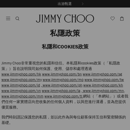
跳
出游甄選
至
停
內
止
容
自
動
輪
私隱政策
播
私隱和COOKIES政策
Jimmy Choo非常重視您的私隱和信任。本私隱和cookies政策（「私隱政
策」）旨在說明我司如何保護、使用、儲存和處理透過
www.jimmychoo.com/hk
www.jimmychoo.com/bn
www.jimmychoo.com/sg
www.jimmychoo.com/my
www.jimmychoo.com/mo
www.jimmychoo.com/tw
www.jimmychoo.com/id
, www.jimmychoo.com/ph
www.jimmychoo.com/kh
www.jimmychoo.com/vn
www.jimmychoo.com/la
, www.jimmychoo.com/mn,
www.jimmychoo.com/mm
www.jimmychoo.com/tl
網站（「本網站」）或者我
們任何一家實體店向您收集的任何個人資料，以與您進行溝通，並為您提供
優質服務。
我們時刻謹記保護您的私隱，並以此作為與每位顧客保持互信和緊密關係的
基礎。