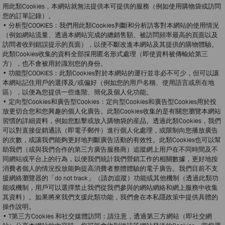
用此類Cookies，本網站就無法提供本可提供的服務（例如使用購物袋或訪問
您的訂單記錄）。
• 分析型COOKIES：我們用此類Cookies判斷和分析訪客對本網站的使用情況
（例如網站流量、透過本網站完成的總銷售額、被訪問頻率最高的頁面以及
訪問者收到錯誤提示的頁面），以便不斷改進本網站及其提供的購物體驗。
此類Cookies收集的資料全部採用匿名形式處理（即使資料被傳輸給第三
方），也不會被用於識別您的身份。
• 功能型COOKIES：此類Cookies對於本網站的運行並非必不可少，但可以讓
本網站記住用戶的選擇及/或偏好（例如您的用戶名稱、使用語言或所在地
區），以便為您提供一些進階、簡化及個人化功能。
• 定向型Cookies和廣告型Cookies：定向型Cookies和廣告型Cookies用於投
放更切合您和您興趣的個人化廣告。此類Cookies收集的是有關您瀏覽本網站
習慣的詳細資料，例如您點擊或放入購物袋的産品。透過此類Cookies，我們
可以對直接促銷通訊（即電子郵件）進行個人化處理，或限制向您播放廣告
的次數，或讓我們能夠更好地判斷廣告活動的有效性。此類Cookies也可以幫
助我們（或與我們合作的第三方廣告服務商）追蹤網上用戶在不同時間及不
同網站或平台上的行為，以便我們統計我們營銷工作的相關數據，更好地按
消費者個人的情況投放能夠提高消費者整體體驗的電子廣告。我們目前不支
援網絡瀏覽器的「do not track」（請勿追蹤）功能或其他機制（透過此類功
能或機制，用戶可以選擇禁止我們從我們參與的網站網絡和網上服務中收集
其資料）。如果將來我們支援此類功能，我們會在本私隱政策中提供具體的
操作說明。
• T第三方Cookies 和社交媒體訪問：請注意，透過第三方網站（即社交網