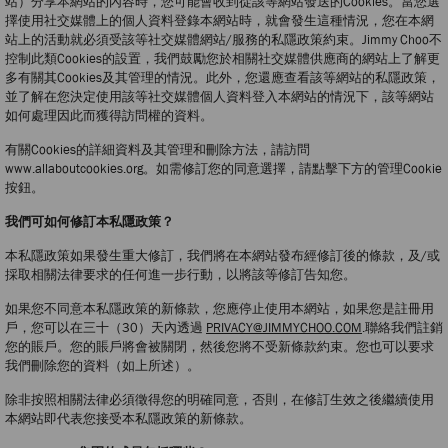
站）分享本網站的內容時，您可能會收到從該等網站發送的Cookies。當您選
擇使用社交媒體上的個人資料登錄本網站時，就會發生這種情況，您在本網
站上的活動就必須受該等社交媒體網站/服務的私隱政策約束。Jimmy Choo不
控制此類Cookies的設置，我們鼓勵您於相關社交媒體供應商的網站上了解更
多有關其Cookies及其管理的情況。此外，您還應查看該等網站的私隱政策，
並了解在您決定使用該等社交媒體個人資料登入本網站的情況下，該等網站
如何處理因此而獲得訪問權的資料。
有關Cookies的詳細資料及其管理和刪除方法，請訪問
www.allaboutcookies.org。如需修訂您的同意選擇，請點擊下方的管理Cookie
按鈕。
我們可如何修訂本私隱政策？
本私隱政策如果發生重大修訂，我們將在本網站發布經修訂後的條款，及/或
採取相關法律要求的任何進一步行動，以將該等修訂告知您。
如果您不同意本私隱政策的新條款，您應停止使用本網站，如果您是註冊用
戶，您可以在三十（30）天內透過
PRIVACY@JIMMYCHOO.COM
.聯絡我們註銷
您的賬戶。您的賬戶將會被關閉，然後您將不受新條款約束。您也可以要求
我們刪除您的資料（如上所述）。
除非按照相關法律必須徵得您的明確同意，否則，在修訂生效之後繼續使用
本網站即代表您接受本私隱政策的新條款。