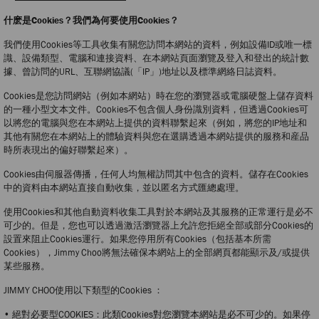
什麽是Cookies？我們為何要使用Cookies？
我們使用Cookies等工具收集有關您訪問本網站的資料，例如設備ID或唯一標
識、設備類型、電腦和連接資料、在本網站頁面瀏覽及登入和登出的統計數
據、曾訪問的URL、互聯網協議(「IP」)地址以及標準網絡日誌資料。
Cookies是您訪問網站（例如本網站）時在您的瀏覽器或電腦硬盤上儲存資料
的一種小型文本文件。Cookies不包含個人身份識別資料，但透過Cookies可
以將您的電腦與您在本網站上提供的資料聯繫起來（例如，將您的IP地址和
其他有關您在本網站上的體驗資料與您在選購透過本網站提供的服務和産品
時所表現出的偏好聯繫起來）。
Cookies由伺服器傳播，任何人均無權訪問其中包含的資料。儲存在Cookies
中的資料由本網站直接自動收集，並以匿名方式匯總處理。
使用Cookies和其他自動資料收集工具對於本網站及其服務的正常運行是必不
可少的。但是，您也可以透過激活瀏覽器上允許您拒絕全部或部分Cookies的
設置來阻止Cookies運行。如果您停用所有Cookies（包括基本所需
Cookies），Jimmy Choo將無法確保本網站上的全部網頁都能顯示及/或提供
某些服務。
JIMMY CHOO使用以下類型的Cookies ：
• 絕對必要型COOKIES：此類Cookies對您瀏覽本網站是必不可少的。如果停