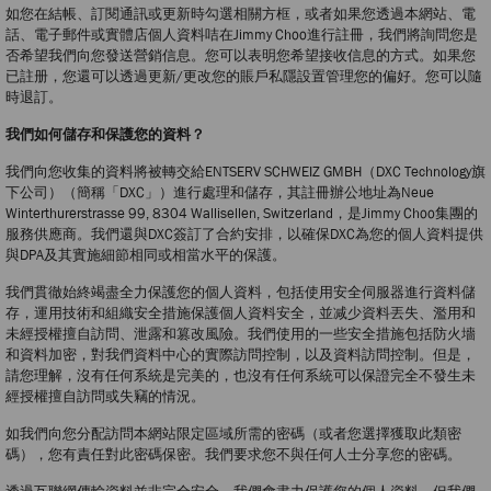
如您在結帳、訂閱通訊或更新時勾選相關方框，或者如果您透過本網站、電
話、電子郵件或實體店個人資料咭在Jimmy Choo進行註冊，我們將詢問您是
否希望我們向您發送營銷信息。您可以表明您希望接收信息的方式。如果您
已註册，您還可以透過更新/更改您的賬戶私隱設置管理您的偏好。您可以隨
時退訂。
我們如何儲存和保護您的資料？
我們向您收集的資料將被轉交給ENTSERV SCHWEIZ GMBH（DXC Technology旗
下公司）（簡稱「DXC」）進行處理和儲存，其註冊辦公地址為Neue
Winterthurerstrasse 99, 8304 Wallisellen, Switzerland，是Jimmy Choo集團的
服務供應商。我們還與DXC簽訂了合約安排，以確保DXC為您的個人資料提供
與DPA及其實施細節相同或相當水平的保護。
我們貫徹始終竭盡全力保護您的個人資料，包括使用安全伺服器進行資料儲
存，運用技術和組織安全措施保護個人資料安全，並减少資料丟失、濫用和
未經授權擅自訪問、泄露和篡改風險。我們使用的一些安全措施包括防火墻
和資料加密，對我們資料中心的實際訪問控制，以及資料訪問控制。但是，
請您理解，沒有任何系統是完美的，也沒有任何系統可以保證完全不發生未
經授權擅自訪問或失竊的情況。
如我們向您分配訪問本網站限定區域所需的密碼（或者您選擇獲取此類密
碼），您有責任對此密碼保密。我們要求您不與任何人士分享您的密碼。