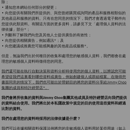
除；
• 通知您本網站任何部分的變更；
• 向您提供有關我們所提供的、與您曾經購買或詢問的產品和服務相類似的
其他産品和服務的資料。只有在您同意的情況下，我們才會透過電子郵件向
您提供此類資料。有關這方面的更多資料，請參見下文「處理個人資料的法
律依據」部分*；
• 判斷和了解我們向您及其他人士提供廣告的有效性；
• 向您提供相關廣告，例如通訊*；及
• 向您建議或推薦您可能感興趣的其他産品或服務*。
但是，無論我們出於何種目的收集和處理您的敏感個人資料，我們都會在處
理您的敏感個人資料時徵得您的同意。
我們還可能在執行自動決策和資料分析時使用您的個人資料，以辨認您可能
希望從我們這裏看到哪些資料或廣告，例如創建個人或群組檔案。在徵得您
書面同意的情況下，我們也可能出於營銷目的將您的資料分享給Jimmy Choo
集團的成員和特許經營店*。
我們會將所收集的資料與Jimmy Choo集團其他成員及特許經營店向我們提供
的資料結合使用。我們將出於本私隱政策中規定的目的使用這些資料和經過
比對的資料。
我們在處理您的資料時採用的法律依據是什麽？
我們可以依據相關資料保護法例將您的非敏感個人資料用於某些用途（如上