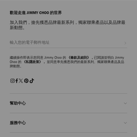
歡迎走進 JIMMY CHOO 的世界
加入我們，搶先獲悉品牌最新系列，獨家聯乘產品以及品牌最
新動態。
註册會員
繼續操作即表示您同意 Jimmy Choo 的
《條款及細則》，
已閱讀並明白 Jimmy
Choo 的
《私隱政策》，
並同意率先獲悉我們的最新系列、獨家聯乘產品及品
牌動態。
幫助中心
聯絡我們
服務中心
常見問題解答
查看訂單狀態
預約服務