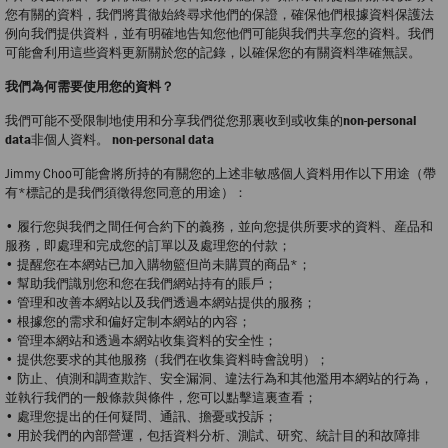
您有關的資料，我們將貫徹始終尋求他們的保證，確保他們根據資料保護法
例向我們提供資料，並有明確地告知您他們可能與我們共享您的資料。我們
可能會利用這些資料更新關於您的記錄，以確保您的有關資料準確無誤。
我們為何需要使用您的資料？
我們可能不受限制地使用和分享我們從您那裏收到或收集的
non-personal
data
非個人資料。
non-personal data
Jimmy Choo可能會將所持的有關您的上述非敏感個人資料用作以下用途（帶
有*標記的是我們須徵得您同意的用途）：
• 履行您與我們之間任何合約下的義務，並向您提供所要求的資料、産品和
服務，即處理和完成您的訂單以及處理您的付款；
• 提醒您在本網站已加入購物籃但尚未購買的商品*；
• 幫助我們識別您和您在我們網站持有的賬戶；
• 管理和改善本網站以及我們透過本網站提供的服務；
• 根據您的需求和偏好定制本網站的內容；
• 管理本網站和透過本網站收集資料的安全性；
• 提供您要求的其他服務（我們在收集資料時會說明）；
• 防止、偵測和調查欺詐、安全漏洞、違法行為和其他濫用本網站的行為，
並執行我們的一般條款與條件，您可以點擊這裏查看；
• 處理您提出的任何疑問、通訊、擔憂或投訴；
• 用於我們的內部營運，包括資料分析、測試、研究、統計目的和故障排