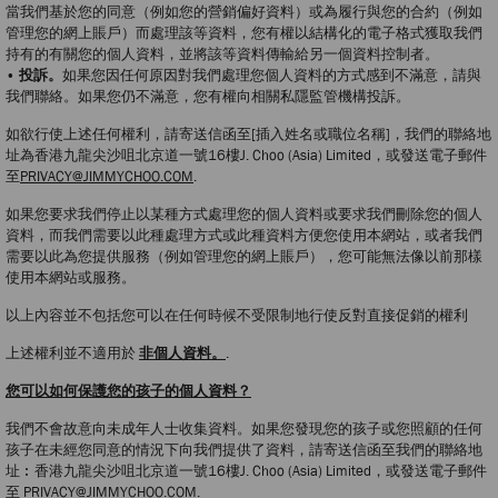
當我們基於您的同意（例如您的營銷偏好資料）或為履行與您的合約（例如
管理您的網上賬戶）而處理該等資料，您有權以結構化的電子格式獲取我們
持有的有關您的個人資料，並將該等資料傳輸給另一個資料控制者。
• 投訴。
如果您因任何原因對我們處理您個人資料的方式感到不滿意，請與
我們聯絡。如果您仍不滿意，您有權向相關私隱監管機構投訴。
如欲行使上述任何權利，請寄送信函至[插入姓名或職位名稱]，我們的聯絡地
址為香港九龍尖沙咀北京道一號16樓J. Choo (Asia) Limited，或發送電子郵件
至
PRIVACY@JIMMYCHOO.COM
.
如果您要求我們停止以某種方式處理您的個人資料或要求我們刪除您的個人
資料，而我們需要以此種處理方式或此種資料方便您使用本網站，或者我們
需要以此為您提供服務（例如管理您的網上賬戶），您可能無法像以前那樣
使用本網站或服務。
以上內容並不包括您可以在任何時候不受限制地行使反對直接促銷的權利
上述權利並不適用於
非個人資料。
.
您可以如何保護您的孩子的個人資料？
我們不會故意向未成年人士收集資料。如果您發現您的孩子或您照顧的任何
孩子在未經您同意的情況下向我們提供了資料，請寄送信函至我們的聯絡地
址︰香港九龍尖沙咀北京道一號16樓J. Choo (Asia) Limited，或發送電子郵件
至
PRIVACY@JIMMYCHOO.COM
.