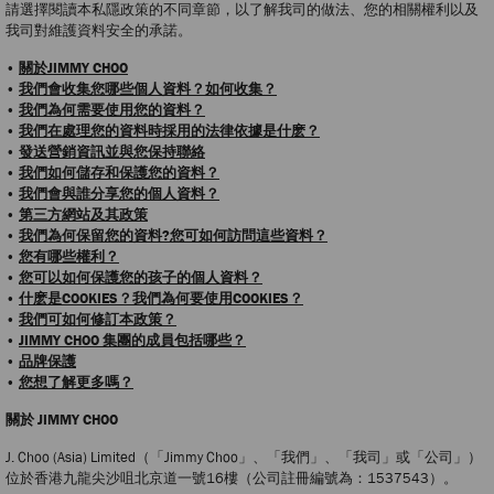
請選擇閱讀本私隱政策的不同章節，以了解我司的做法、您的相關權利以及
我司對維護資料安全的承諾。
•
關於JIMMY CHOO
•
我們會收集您哪些個人資料？如何收集？
•
我們為何需要使用您的資料？
•
我們在處理您的資料時採用的法律依據是什麽？
•
發送營銷資訊並與您保持聯絡
•
我們如何儲存和保護您的資料？
•
我們會與誰分享您的個人資料？
•
第三方網站及其政策
•
我們為何保留您的資料?您可如何訪問這些資料？
•
您有哪些權利？
•
您可以如何保護您的孩子的個人資料？
•
什麽是COOKIES？我們為何要使用COOKIES？
•
我們可如何修訂本政策？
•
JIMMY CHOO 集團的成員包括哪些？
•
品牌保護
•
您想了解更多嗎？
關於 JIMMY CHOO
J. Choo (Asia) Limited（「Jimmy Choo」、「我們」、「我司」或「公司」）
位於香港九龍尖沙咀北京道一號16樓（公司註冊編號為：1537543）。