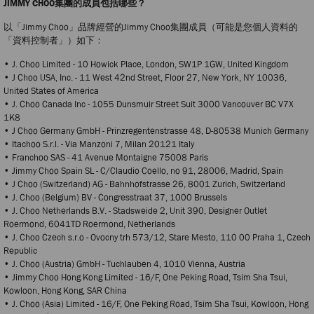
JIMMY CHOO集團的成員包括哪些？
以「Jimmy Choo」品牌經營的Jimmy Choo集團成員（可能是您個人資料的
「資料控制者」）如下：
• J. Choo Limited - 10 Howick Place, London, SW1P 1GW, United Kingdom
• J Choo USA, Inc. - 11 West 42nd Street, Floor 27, New York, NY 10036,
United States of America
• J. Choo Canada Inc - 1055 Dunsmuir Street Suit 3000 Vancouver BC V7X
1K8
• J Choo Germany GmbH - Prinzregentenstrasse 48, D-80538 Munich Germany
• Itachoo S.r.l. - Via Manzoni 7, Milan 20121 Italy
• Franchoo SAS - 41 Avenue Montaigne 75008 Paris
• Jimmy Choo Spain SL - C/Claudio Coello, no 91, 28006, Madrid, Spain
• J Choo (Switzerland) AG - Bahnhofstrasse 26, 8001 Zurich, Switzerland
• J. Choo (Belgium) BV - Congresstraat 37, 1000 Brussels
• J. Choo Netherlands B.V. - Stadsweide 2, Unit 390, Designer Outlet
Roermond, 6041TD Roermond, Netherlands
• J. Choo Czech s.r.o - Ovocny trh 573/12, Stare Mesto, 110 00 Praha 1, Czech
Republic
• J. Choo (Austria) GmbH - Tuchlauben 4, 1010 Vienna, Austria
• Jimmy Choo Hong Kong Limited - 16/F, One Peking Road, Tsim Sha Tsui,
Kowloon, Hong Kong, SAR China
• J. Choo (Asia) Limited - 16/F, One Peking Road, Tsim Sha Tsui, Kowloon, Hong