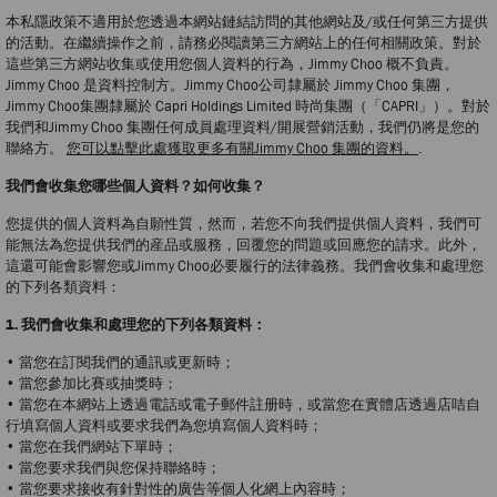
本私隱政策不適用於您透過本網站鏈結訪問的其他網站及/或任何第三方提供
的活動。在繼續操作之前，請務必閱讀第三方網站上的任何相關政策。對於
這些第三方網站收集或使用您個人資料的行為，Jimmy Choo 概不負責。
Jimmy Choo 是資料控制方。Jimmy Choo公司隸屬於 Jimmy Choo 集團，
Jimmy Choo集團隸屬於 Capri Holdings Limited 時尚集團（「CAPRI」）。對於
我們和Jimmy Choo 集團任何成員處理資料/開展營銷活動，我們仍將是您的
聯絡方。
您可以點擊此處獲取更多有關Jimmy Choo 集團的資料。
.
我們會收集您哪些個人資料？如何收集？
您提供的個人資料為自願性質，然而，若您不向我們提供個人資料，我們可
能無法為您提供我們的産品或服務，回覆您的問題或回應您的請求。此外，
這還可能會影響您或Jimmy Choo必要履行的法律義務。我們會收集和處理您
的下列各類資料：
1. 我們會收集和處理您的下列各類資料：
• 當您在訂閱我們的通訊或更新時；
• 當您參加比賽或抽獎時；
• 當您在本網站上透過電話或電子郵件註册時，或當您在實體店透過店咭自
行填寫個人資料或要求我們為您填寫個人資料時；
• 當您在我們網站下單時；
• 當您要求我們與您保持聯絡時；
• 當您要求接收有針對性的廣告等個人化網上內容時；