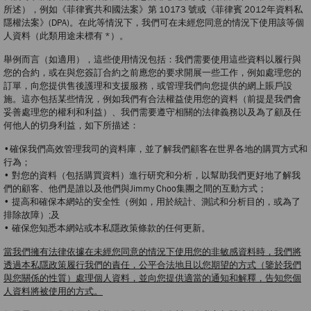
所述），例如《菲律賓共和國法案》第 10173 號或《菲律賓 2012年資料私
隱權法案》(DPA)。在此等情況下，我們可在未經您同意的情況下使用該等個
人資料（此類用途未標有 *）。
舉例而言（如適用），這些使用情況包括：我們需要使用這些資料以履行與
您的合約，或在與您簽訂合約之前應您的要求開展一些工作，例如處理您的
訂單，向您提供售後護理和支援服務，或管理我們向您提供的網上賬戶設
施。這亦包括某些情況，例如我們有合法權益使用您的資料（前提是我們會
妥善處理您的權利和利益）、我們需要遵守相關的法律義務以及為了顧及任
何他人的切身利益，如下所描述：
•確保我們高效管理我司的資料庫，並了解我們顧客在世界各地的購買方式和
行為；
• 對您的資料（包括購買資料）進行研究和分析，以幫助我們更好地了解我
們的顧客、他們是誰以及他們與Jimmy Choo集團之間的互動方式；
• 提高和確保本網站的安全性（例如，用於統計、測試和分析目的，或為了
排除故障）;及
• 確保您知悉本網站或本私隱政策條款的任何更新。
當我們擁有法律依據在未經您同意的情況下使用您的非敏感資料時，我們將
透過本私隱政策履行我們的責任，公平合法地且以您期望的方式（鑒於我們
與您關係的性質）處理個人資料，並向您提供適當的通知和解釋，告知您個
人資料將被使用的方式。