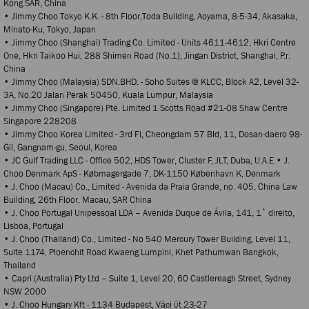
Kong SAR, China
• Jimmy Choo Tokyo K.K. - 8th Floor,Toda Building, Aoyama, 8-5-34, Akasaka,
Minato-Ku, Tokyo, Japan
• Jimmy Choo (Shanghai) Trading Co. Limited - Units 4611-4612, Hkri Centre
One, Hkri Taikoo Hui, 288 Shimen Road (No.1), Jingan District, Shanghai, P.r.
China
• Jimmy Choo (Malaysia) SDN.BHD. - Soho Suites @ KLCC, Block A2, Level 32-
3A, No.20 Jalan Perak 50450, Kuala Lumpur, Malaysia
• Jimmy Choo (Singapore) Pte. Limited 1 Scotts Road #21-08 Shaw Centre
Singapore 228208
• Jimmy Choo Korea Limited - 3rd Fl, Cheongdam 57 Bld, 11, Dosan-daero 98-
Gil, Gangnam-gu, Seoul, Korea
• JC Gulf Trading LLC - Office 502, HDS Tower, Cluster F, JLT, Duba, U.A.E • J.
Choo Denmark ApS - Købmagergade 7, DK-1150 København K, Denmark
• J. Choo (Macau) Co., Limited - Avenida da Praia Grande, no. 405, China Law
Building, 26th Floor, Macau, SAR China
• J. Choo Portugal Unipessoal LDA – Avenida Duque de Ávila, 141, 1˚ direito,
Lisboa, Portugal
• J. Choo (Thailand) Co., Limited - No 540 Mercury Tower Building, Level 11,
Suite 1174, Ploenchit Road Kwaeng Lumpini, Khet Pathumwan Bangkok,
Thailand
• Capri (Australia) Pty Ltd – Suite 1, Level 20, 60 Castlereagh Street, Sydney
NSW 2000
• J. Choo Hungary Kft - 1134 Budapest, Váci ύt 23-27