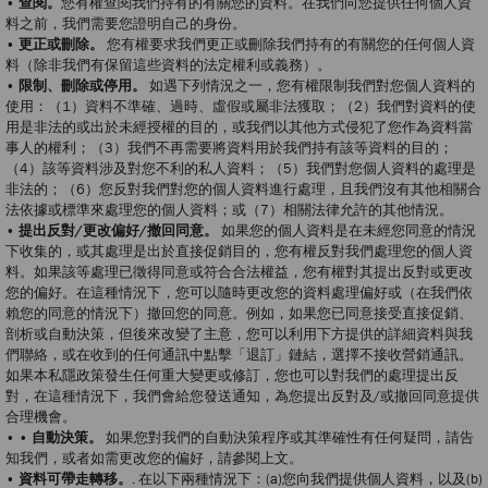
• 查閱。
您有權查閱我們持有的有關您的資料。在我們向您提供任何個人資
料之前，我們需要您證明自己的身份。
• 更正或刪除。
您有權要求我們更正或刪除我們持有的有關您的任何個人資
料（除非我們有保留這些資料的法定權利或義務）。
• 限制、刪除或停用。
如遇下列情況之一，您有權限制我們對您個人資料的
使用：（1）資料不準確、過時、虛假或屬非法獲取；（2）我們對資料的使
用是非法的或出於未經授權的目的，或我們以其他方式侵犯了您作為資料當
事人的權利；（3）我們不再需要將資料用於我們持有該等資料的目的；
（4）該等資料涉及對您不利的私人資料；（5）我們對您個人資料的處理是
非法的；（6）您反對我們對您的個人資料進行處理，且我們沒有其他相關合
法依據或標準來處理您的個人資料；或（7）相關法律允許的其他情況。
• 提出反對/更改偏好/撤回同意。
如果您的個人資料是在未經您同意的情況
下收集的，或其處理是出於直接促銷目的，您有權反對我們處理您的個人資
料。如果該等處理已徵得同意或符合合法權益，您有權對其提出反對或更改
您的偏好。在這種情況下，您可以隨時更改您的資料處理偏好或（在我們依
賴您的同意的情況下）撤回您的同意。例如，如果您已同意接受直接促銷、
剖析或自動決策，但後來改變了主意，您可以利用下方提供的詳細資料與我
們聯絡，或在收到的任何通訊中點擊「退訂」鏈結，選擇不接收營銷通訊。
如果本私隱政策發生任何重大變更或修訂，您也可以對我們的處理提出反
對，在這種情況下，我們會給您發送通知，為您提出反對及/或撤回同意提供
合理機會。
• • 自動決策。
如果您對我們的自動決策程序或其準確性有任何疑問，請告
知我們，或者如需更改您的偏好，請參閱上文。
• 資料可帶走轉移。
. 在以下兩種情況下：(a)您向我們提供個人資料，以及(b)