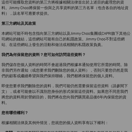
這些可能獲取您資料的第三方將根據相關法律並出於上述目的處理您的資
料。Jimmy Choo將保留一份與之共享資料的第三方名單（包含各自的地址資
料），該名單可應要求提供。
第三方網站及其政策
本網站可能不時包含指向第三方網站以及Jimmy Choo集團或CAPRI旗下其他公
司網站的鏈結，這些網站可能有自己的私隱政策。Jimmy Choo不對這些網
站、在這些網站上發生的活動和做法或相關的私隱政策負責。
我們為何保留您的資料？您可如何訪問這些資料？
我們儲存您個人資料的時間不會超過我們根據本通知使用它所需的時間。除
非我們另作通知（或您要求我們刪除您的個人資料），否則只要您仍然是我
們的顧客或繼續希望與我們保持聯絡，我們都將保留您的個人資料。
即使您要求我們刪除您的資料，我們可能仍然需要保留這些資料（請參閱下
文），或者可能會以不識別您身份的形式保留這些資料。如果您不同意我們
將您的資料用於營銷目的，我們將在您向我們購買産品後6年內保留您的資
料。
您有哪些權利？
根據相關法律及其例外情況，您就您的個人資料享有以下權利：