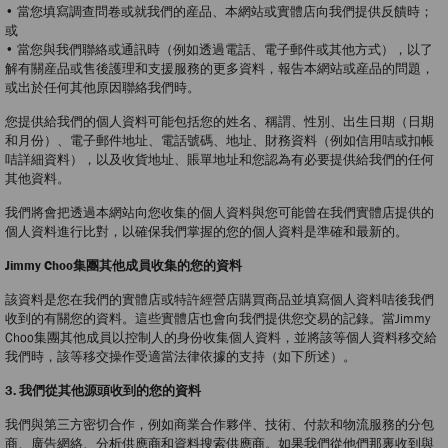
• 當您填寫調查問卷或就我們的産品、本網站或實體店向我們提供反饋時；
或
• 當您與我們聯絡或通訊時（例如透過電話、電子郵件或其他方式），以了
解有關産品或售後護理和支援服務的更多資料，報告本網站或産品的問題，
或出於任何其他原因聯絡我們時。
您提供給我們的個人資料可能包括您的姓名、稱謂、性別、出生日期（日期
和月份）、電子郵件地址、電話號碼、地址、財務資料（例如信用咭或扣帳
咭詳細資料），以及收貨地址、賬單地址和您認為有必要提供給我們的任何
其他資料。
我們將會把透過本網站向您收集的個人資料與您可能曾在我們實體店提供的
個人資料進行比對，以確保我們掌握的您的個人資料是準確和最新的。
Jimmy Choo集團其他成員收集的您的資料
該資料是您在我們的實體店或特許經營店購買商品並填寫個人資料咭後我們
收到的有關您的資料。這些實體店也會向我們提供您交易的記錄。當Jimmy
Choo集團其他成員以控制人的身份收集個人資料，並將該等個人資料移交給
我們時，該等移交操作受適當法律依據的支持（如下所述）。
3. 我們從其他源頭收到的您的資料
我們與第三方密切合作，例如商業合作夥伴、技術、付款和物流服務的分包
商、廣告網絡、分析供應商和資料搜索供應商。如果我們從他們那裏收到與