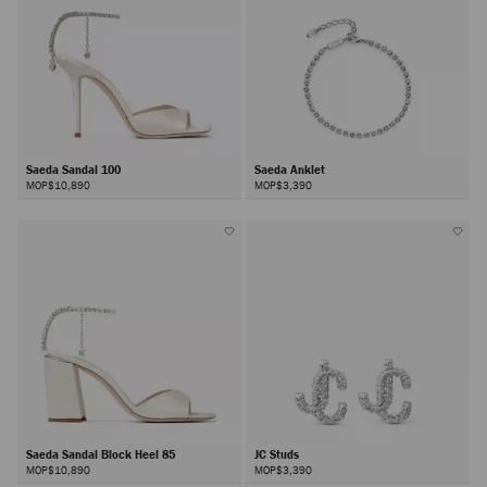
Saeda Sandal 100
Saeda Anklet
MOP$10,890
MOP$3,390
Saeda Sandal Block Heel 85
JC Studs
MOP$10,890
MOP$3,390