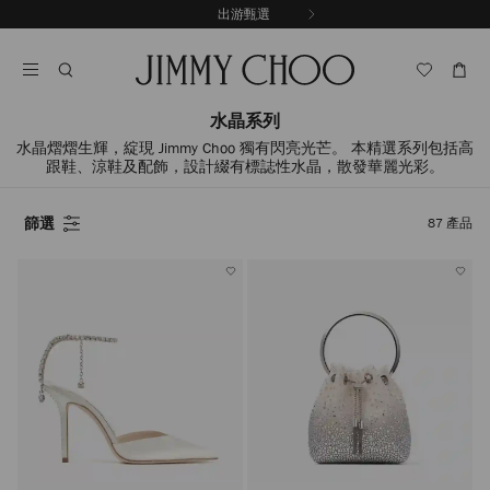
跳
出游甄選
至
停
內
止
容
自
動
輪
水晶系列
播
水晶熠熠生輝，綻現 Jimmy Choo 獨有閃亮光芒。 本精選系列包括高
跟鞋、涼鞋及配飾，設計綴有標誌性水晶，散發華麗光彩。
篩選
87
產品