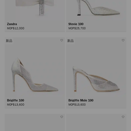
Zandra
Stevie 100
MOP$12,000
MOP$25,700
新品
新品
Brigitte 100
Brigitte Mule 100
MOP$13,600
MOP$13,600