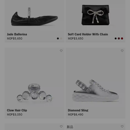
Jade Ballerina
Soft Card Holder With Chain
MOP$5,650
MOP$3,650
Claw Hair Clip
Diamond Sling
MOP$3,050
MOP$8,490
新品