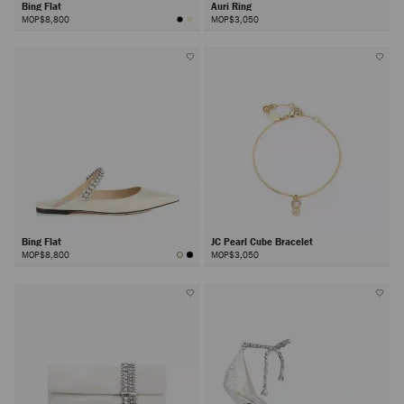
Bing Flat
Auri Ring
MOP$8,800
MOP$3,050
Bing Flat
JC Pearl Cube Bracelet
MOP$8,800
MOP$3,050