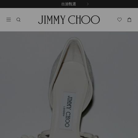
跳
出游甄選
至
停
內
止
容
自
動
輪
播