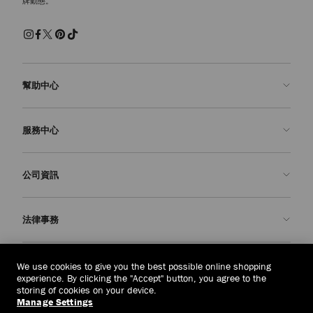
牌動態。
幫助中心
聯絡我們
服務中心
常見問題解答
查看訂單狀態
預約服務
公司資訊
申請退貨
定制服務
精品店
護理與維修
關於我們
法律事務
送貨
保修服務
我們的歷史
退貨或換貨
JC 世界
私隱政策
中國澳門
(MOP$)
We use cookies to give you the best possible online shopping
我們的影響與責任
條款與條件
experience. By clicking the "Accept" button, you agree to the
storing of cookies on your device.
我們的影響
被遺忘權
Manage Settings