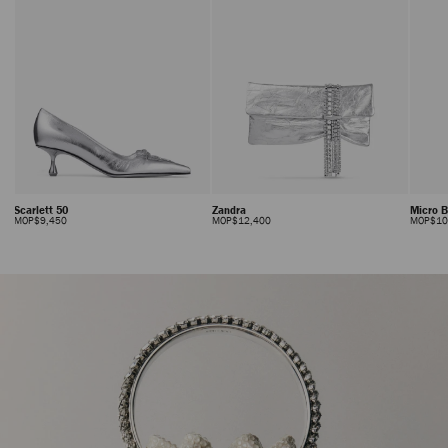
Scarlett 50
Zandra
Micro 
正
正
MOP$9,450
MOP$12,400
MOP$10
價
價