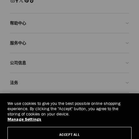
帮助中心
联系我们
服务中心
常见问题解答
查看订单状态">查看订单状态
预约服务
公司信息
提交退货
定制服务
查找精品店
护理与维修
关于我们
法务
送货
保修服务
我们的历史
退换货
JC 世界
隐私政策
中国澳门
(MOP$)
We use cookies to give you the best possible online shopping
我们的影响与责任
条款与条件
experience. By clicking the "Accept" button, you agree to the
storing of cookies on your device.
我們的影響與責任
被遗忘权
Manage Settings
© 2026 Jimmy Choo
匠心工艺
主体访问请求表
ACCEPT ALL
职业生涯
公司政策