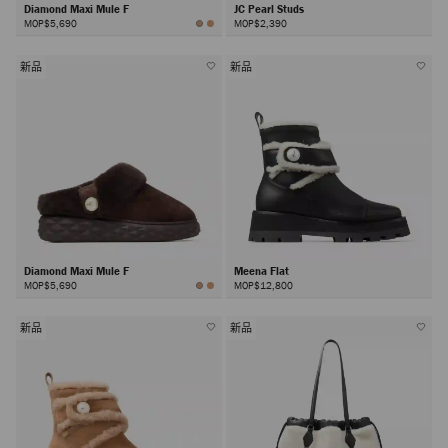
Diamond Maxi Mule F
JC Pearl Studs
MOP$5,690
MOP$2,390
新品
新品
Diamond Maxi Mule F
Meena Flat
MOP$5,690
MOP$12,800
新品
新品