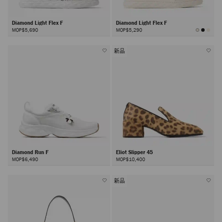
Diamond Light Flex F
Diamond Light Flex F
MOP$5,690
MOP$5,290
新品
Diamond Run F
Eliot Slipper 45
MOP$6,490
MOP$10,400
新品