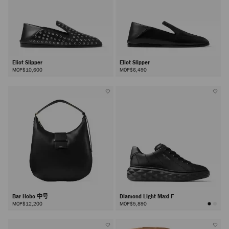
Eliot Slipper
Eliot Slipper
MOP$10,600
MOP$6,490
Bar Hobo 中号
Diamond Light Maxi F
MOP$12,200
MOP$5,890