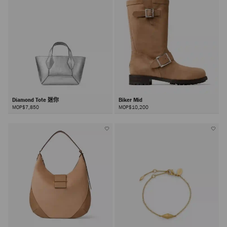
Diamond Tote 迷你
Biker Mid
MOP$7,850
MOP$10,200