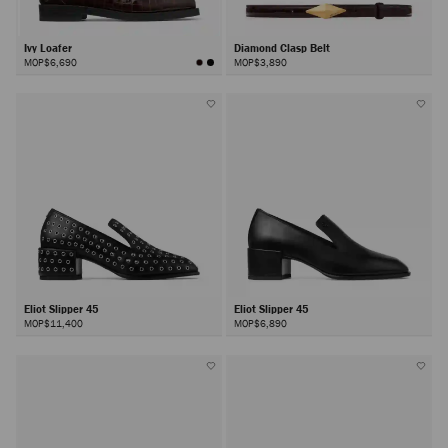
Ivy Loafer
Diamond Clasp Belt
MOP$6,690
MOP$3,890
Eliot Slipper 45
Eliot Slipper 45
MOP$11,400
MOP$6,890