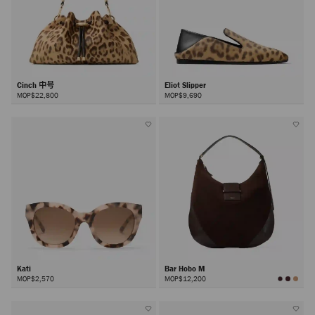
Cinch 中号
Eliot Slipper
MOP$22,800
MOP$9,690
Kati
Bar Hobo M
MOP$2,570
MOP$12,200