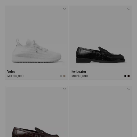
Veles
Ivy Loafer
MOP$6,990
MOP$6,690