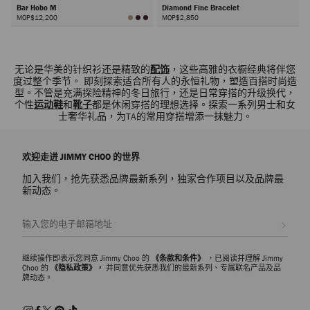
Bar Hobo M
Diamond Fine Bracelet
MOP$12,200
MOP$2,850
下
一
步
无论是华美的针织衫还是精致的
配饰
，这些高雅的衣橱经典将伴您
度过整个季节。 即刻探索适合所有人的永恒礼物，塑造百搭时尚造
型。不管是充满探险精神的冬日旅行，还是日常穿搭的升级换代，
个性
运动鞋
和
靴子
都是休闲穿搭的理想选择。探索一系列男士和女
士奢华礼品，为TA的常用穿搭增添一抹魅力。
欢迎走进 JIMMY CHOO 的世界
加入我们，抢先获悉品牌最新系列，独家合作项目以及品牌最
新动态。
注册会员
继续操作即表示您同意 Jimmy Choo 的
《条款和条件》
，已阅读并理解 Jimmy
Choo 的
《隐私政策》，
并同意优先获悉我们的最新系列、专属联名产品及品
牌动态。