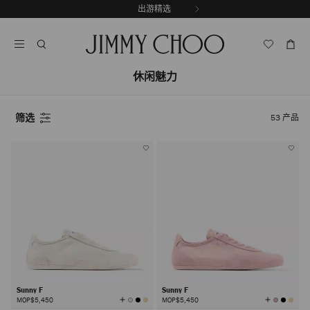
跳
出游精选
至
停
内
止
容
自
动
休闲魅力
轮
换
播
放
筛选
53
产品
Sunny F
Sunny F
查
查
MOP$5,450
MOP$5,450
看
看
所
所