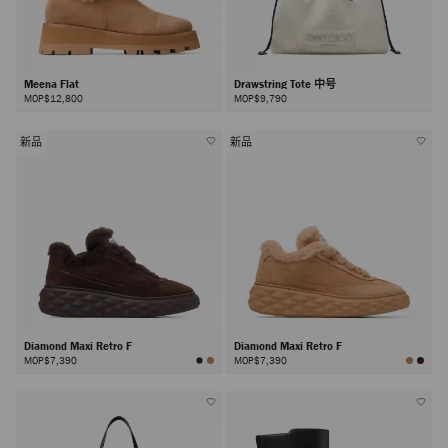
Meena Flat
Drawstring Tote 中号
MOP$12,800
MOP$9,790
新品
新品
Diamond Maxi Retro F
Diamond Maxi Retro F
MOP$7,390
MOP$7,390