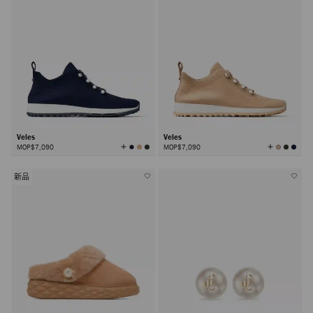
Veles
Veles
查
查
MOP$7,090
MOP$7,090
看
看
所
所
有
有
颜
颜
色
色
新品