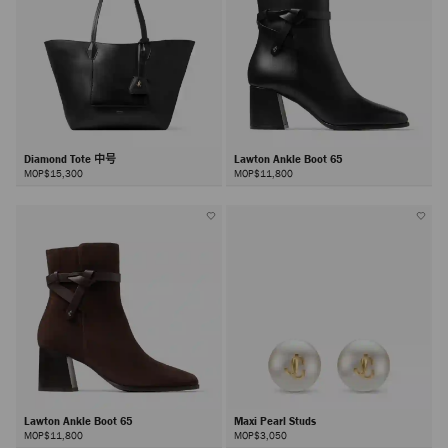
Diamond Tote 中号
Lawton Ankle Boot 65
MOP$15,300
MOP$11,800
Lawton Ankle Boot 65
Maxi Pearl Studs
MOP$11,800
MOP$3,050