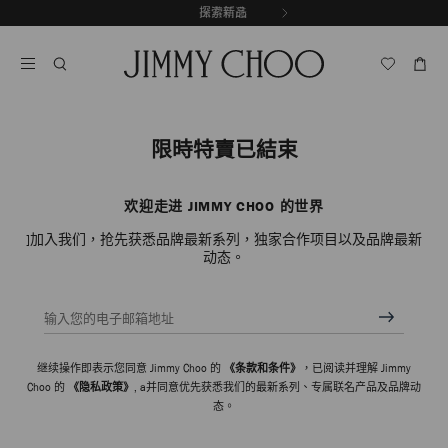
跳
探索新品
出游精选
至
停
内
止
容
自
动
轮
换
限時特賣已結束
播
放
欢迎走进 JIMMY CHOO 的世界
]加入我们，抢先获悉品牌最新系列，独家合作项目以及品牌最新
动态。
输入您的电子邮箱地址
继续操作即表示您同意 Jimmy Choo 的
《条款和条件》
，已阅读并理解 Jimmy
Choo 的
《隐私政策》
, a并同意优先获悉我们的最新系列、专属联名产品及品牌动
态。