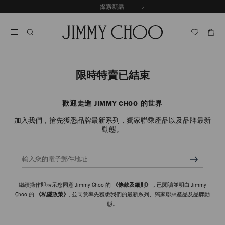
跳
探索新品
出游甄選
至
停
內
止
容
自
動
輪
播
限時特賣已結束
歡迎走進 JIMMY CHOO 的世界
加入我們，搶先獲悉品牌最新系列，獨家聯乘產品以及品牌最新
動態。
輸入您的電子郵件地址
繼續操作即表示您同意 Jimmy Choo 的
《條款及細則》，
已閱讀並明白 Jimmy
Choo 的
《私隱政策》
, 並同意率先獲悉我們的最新系列、獨家聯乘產品及品牌動
態。