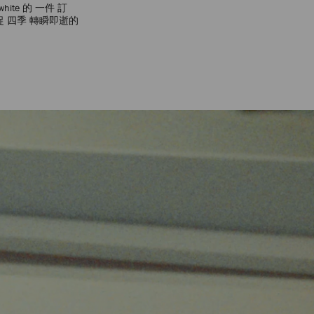
ite 的 一件 訂
捉 四季 轉瞬即逝的