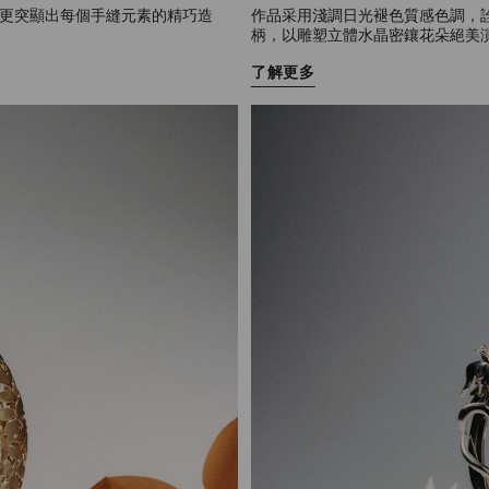
更突顯出每個手縫元素的精巧造
作品采用淺調日光褪色質感色調，詮釋
柄，以雕塑立體水晶密鑲花朵絕美
了解更多