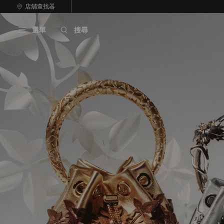
跳
店舖查找器
至
停
內
止
選單
搜尋
容
自
動
輪
播