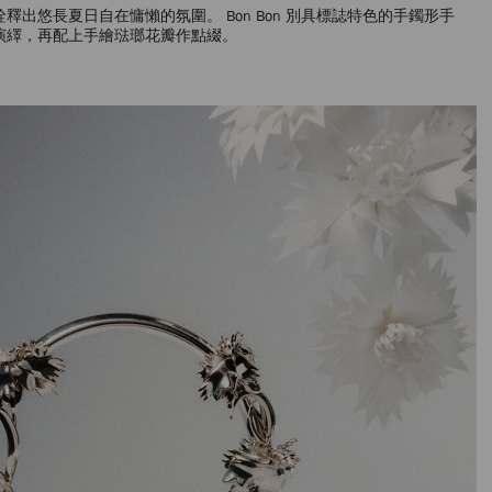
出悠長夏日自在慵懶的氛圍。 Bon Bon 別具標誌特色的手鐲形手
演繹，再配上手繪琺瑯花瓣作點綴。