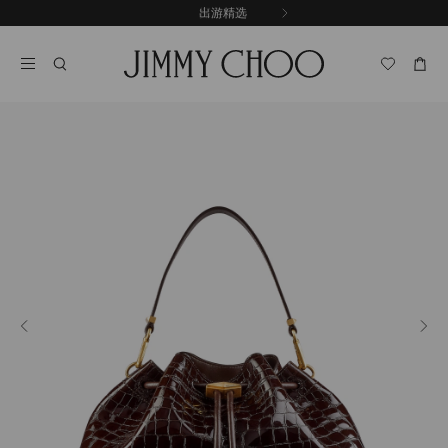
跳
探索新品
出游精选
至
停
内
止
容
自
动
轮
换
播
放