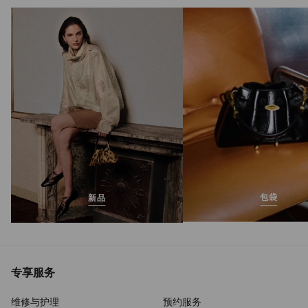
Cinch 中号
正
S$3,225
常
价
格
包袋
新品
专享服务
维修与护理
预约服务