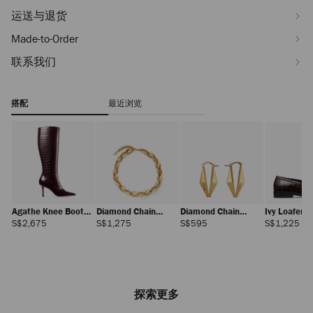
运送与退货
Made-to-Order
联系我们
搭配
最近浏览
Agathe Knee Boot
Diamond Chain
Diamond Chain
Ivy Loafer
85
Necklace
Earring
正
正
正
正
S$2,675
S$1,275
S$595
S$1,225
常
常
常
常
价
价
价
价
格
格
格
格
探索更多