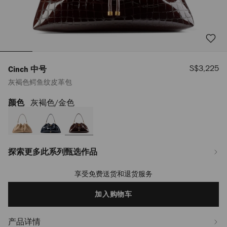
销
S$3,225
Cinch 中号
售
灰褐色鳄鱼纹皮革包
价
格
颜色
灰褐色/金色
https://www.jimmychoo.com/sg/zh_SG/%E5%A5%B3%E5%A3%AB/%E5%8C
%E4%B8%AD%E5%8F%B7/%E7%81%B0%E8%A4%90%E8%89%B2%E9%B3%
J000179926001.html
探索更多此系列甄选作品
享受免费送货和退货服务
Add
to
cart
加入购物车
options
产品详情