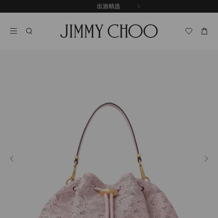
跳
探索新品
出游精选
至
停
内
止
容
自
动
轮
换
播
放