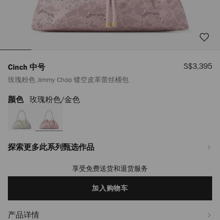
销
S$3,395
Cinch 中号
售
玫瑰粉色 Jimmy Choo 镂空皮革蕾丝桶包
价
格
颜色
玫瑰粉色/金色
https://www.jimmychoo.com/sg/zh_SG/%E5%A5%B3%E5%A3%AB/%E5%8C
%E4%B8%AD%E5%8F%B7/%E7%8E%AB%E7%91%B0%E7%B2%89%E8%89%B
jimmy-
choo-
%E9%95%82%E7%A9%BA%E7%9A%AE%E9%9D%A9%E8%95%BE%E4%B8%9
J000181798001.html
探索更多此系列甄选作品
享受免费送货和退货服务
Add
to
cart
加入购物车
options
产品详情