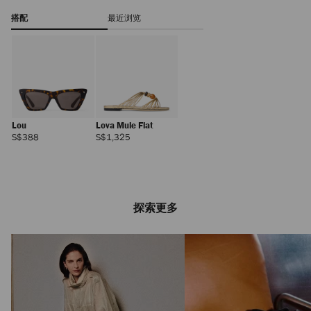
搭配
最近浏览
Lou
Lova Mule Flat
正
正
S$388
S$1,325
常
常
价
价
格
格
探索更多
Cinch 小号
正
S$2,295
常
价
格