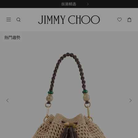
跳
探索新品
出游精选
至
停
内
止
容
自
动
轮
熱門趨勢
换
播
放