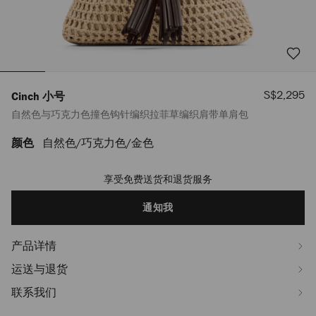
销
S$2,295
Cinch 小号
售
自然色与巧克力色撞色钩针编织拉菲草编织肩带单肩包
价
格
颜色
自然色/巧克力色/金色
https://www.jimmychoo.com/sg/zh_SG/%E5%A5%B3%E5%A3%AB/%E5%8C
%E5%B0%8F%E5%8F%B7/%E8%87%AA%E7%84%B6%E8%89%B2%E4%B8%
J000184638001.html
享受免费送货和退货服务
Add
to
cart
通知我
options
产品详情
运送与退货
联系我们