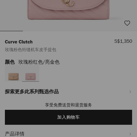
销
S$1,350
Curve Clutch
售
玫瑰粉色绗缝机车皮手提包
价
格
颜色
玫瑰粉红色/亮金色
https://www.jimmychoo.com/sg/zh_SG/%E5%A5%B3%E5%A3%AB/%E5%8C
clutch/%E7%8E%AB%E7%91%B0%E7%B2%89%E8%89%B2%E7%BB%97%E
J000182643001.html
探索更多此系列甄选作品
享受免费送货和退货服务
Add
to
cart
加入购物车
options
产品详情