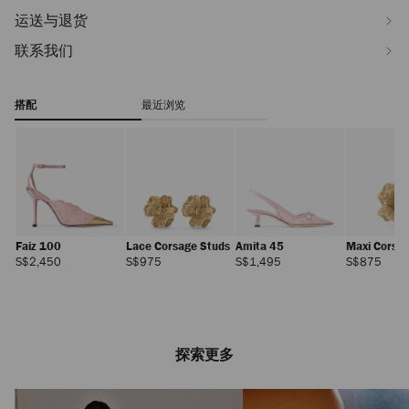
运送与退货
联系我们
搭配
最近浏览
Faiz 100
Lace Corsage Studs
Amita 45
Maxi Corsa
正
正
正
正
S$2,450
S$975
S$1,495
S$875
常
常
常
常
价
价
价
价
格
格
格
格
探索更多
Curve Clutch