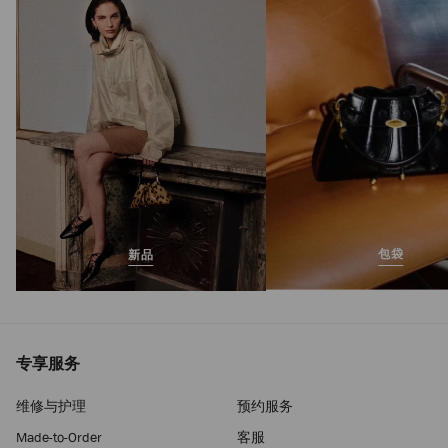
正
S$1,350
常
价
格
包袋
新品
专享服务
维修与护理
预约服务
Made-to-Order
客服