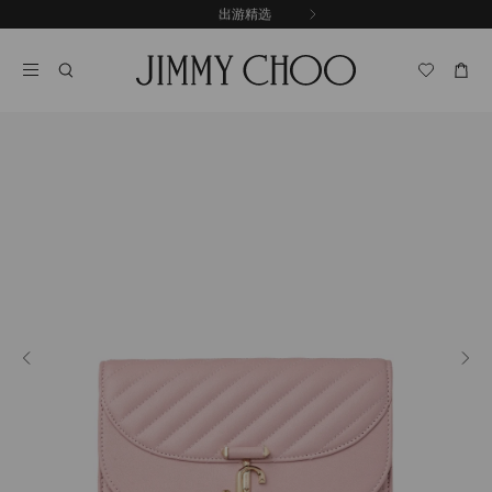
跳
探索新品
出游精选
至
停
内
止
容
自
动
轮
换
播
放