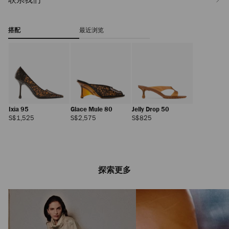
搭配
最近浏览
Ixia 95
Glace Mule 80
Jelly Drop 50
正
正
正
S$1,525
S$2,575
S$825
常
常
常
价
价
价
格
格
格
探索更多
Ganache
正
S$1,175
常
价
格