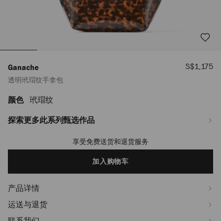
销
S$1,175
Ganache
售
透明玳瑁纹手拿包
价
格
颜色
玳瑁纹
https://www.jimmychoo.com/sg/zh_SG/%E5%A5%B3%E5%A3%AB/%E
-
J000183853001.html
探索更多此系列甄选作品
享受免费送货和退货服务
Add
to
cart
加入购物车
options
产品详情
运送与退货
联系我们