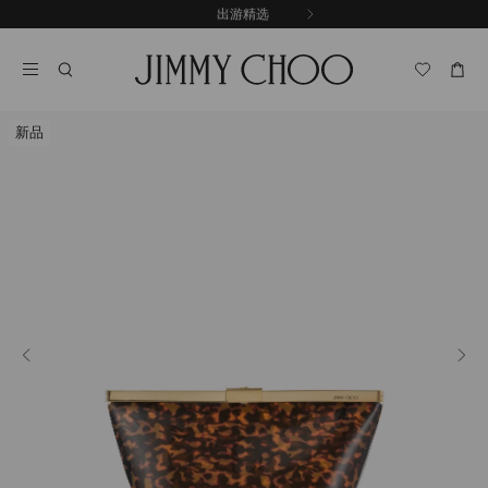
跳
探索新品
出游精选
至
停
内
止
容
自
动
轮
新品
换
播
放