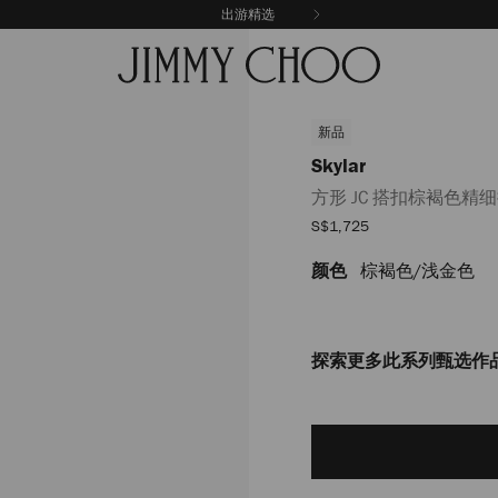
出游精选
新品
Skylar
方形 JC 搭扣棕褐色精
销
S$1,725
售
价
颜色
棕褐色/浅金色
https://www.jimmychoo.c
格
jc-
%E6%90%AD%E6%89%A3%E
J000183684001.html
探索更多此系列甄选作
Add
to
cart
options