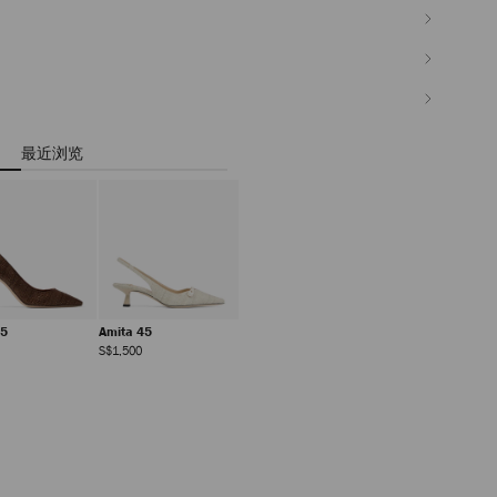
最近浏览
85
Amita 45
正
正
S$1,500
常
常
价
价
格
格