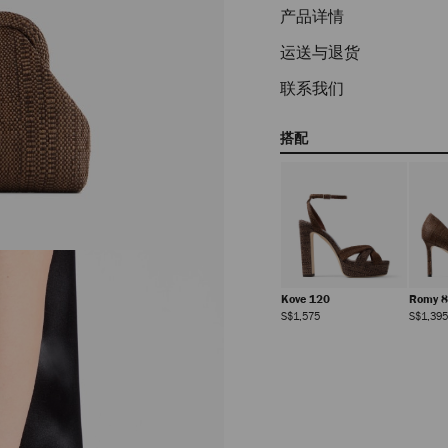
产品详情
运送与退货
联系我们
搭配
Kove 120
Romy 
正
S$1,575
S$1,395
常
价
格