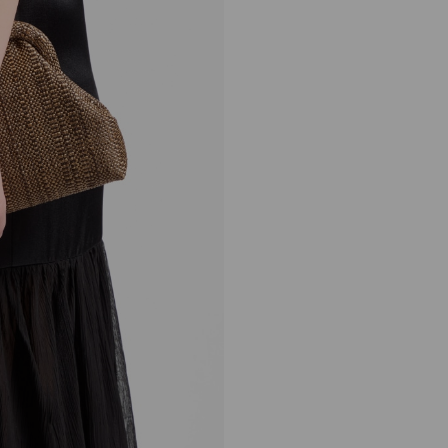
Skylar
正
S$1,725
常
价
格