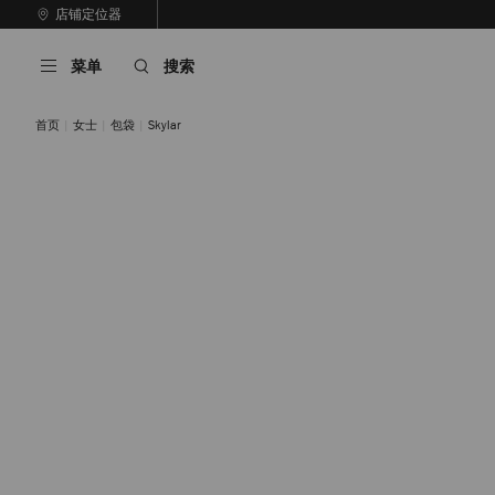
跳
店铺定位器
至
停
内
止
菜单
搜索
容
自
动
轮
首页
女士
包袋
Skylar
换
播
放
自然色/浅金色
棕褐色/浅金色