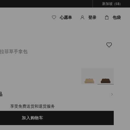
新加坡
(S$)
心愿单
登录
包袋
细拉菲草手拿包
om/sg/zh_SG/%E5%A5%B3%E5%A3%AB/%E5%8C%85%E8%A2%8B/skylar/%E6%9
6%A3%95%E8%A4%90%E8%89%B2%E7%B2%BE%E7%BB%86%E6%8B%89%E8
品
享受免费送货和退货服务
加入购物车