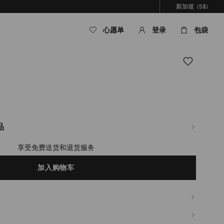
新加坡
(S$)
心愿单
登录
包袋
com/sg/zh_SG/%E5%A5%B3%E5%A3%AB/%E9%85%8D%E9%A5%B0/%E9%A6%96
%B2%E7%BB%86%E9%93%BE%E9%A1%B9%E9%93%BE-
品
享受免费送货和退货服务
加入购物车