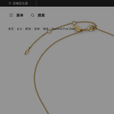
跳
店铺定位器
至
停
内
止
菜单
搜索
容
自
动
轮
首页
女士
配饰
首饰
项链
Diamond Fine Chain
换
播
放