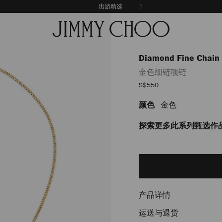
出游精选
Diamond Fine Chain
金色细链项链
销
S$550
售
价
颜色
金色
https://www.jimmychoo.
格
fine-
chain/%E9%87%91%E8%89
探索更多此系列甄选作
J000165012001.html
Add
to
cart
options
产品详情
运送与退货