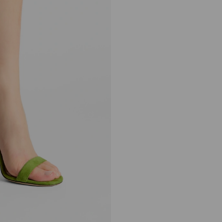
格
Jenn 100
正
S$1,295
常
价
格