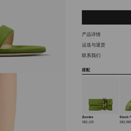
Add
to
cart
options
产品详情
运送与退货
联系我们
搭配
Zandra
Cinch
正
S$2,125
S$3,395
常
价