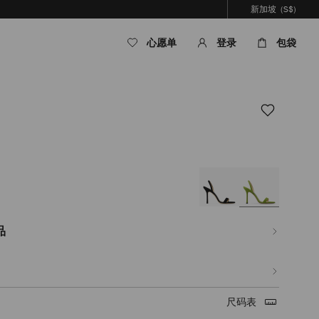
新加坡
(S$)
心愿单
登录
包袋
om/sg/zh_SG/%E5%A5%B3%E5%A3%AB/%E9%9E%8B%E5%B1%A5/jenn-
B6%E8%8D%89%E8%89%B2%E7%BB%92%E9%9D%A2%E9%9D%A9%E5%87%89
品
尺码表