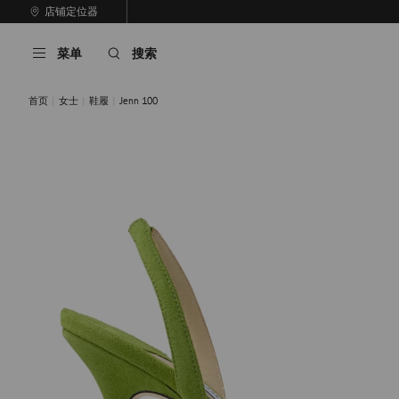
跳
店铺定位器
至
停
内
止
菜单
搜索
容
自
动
轮
首页
女士
鞋履
Jenn 100
换
播
放
黑色
三叶草色