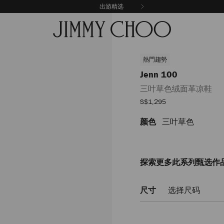
出游精选
熱門趨勢
Jenn 100
三叶草色绒面革凉鞋
销
S$1,295
售
价
颜色
三叶草色
https://www.jimmychoo.c
格
100/%E4%B8%89%E5%8F%
JENN100SUE072388.html
探索更多此系列甄选作
尺寸
选择尺码