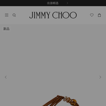
跳
探索新品
出游精选
至
停
内
止
容
自
动
轮
新品
换
播
放