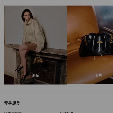
Lova Mule Flat
正
S$1,325
常
价
格
包袋
新品
专享服务