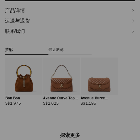
产品详情
运送与退货
联系我们
搭配
最近浏览
Bon Bon
Avenue Curve Top
Avenue Curve
Handle
Crossbody 小号
正
正
正
S$1,975
S$2,025
S$1,195
常
常
常
价
价
价
格
格
格
探索更多