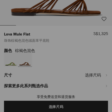
销
S$1,325
Lova Mule Flat
售
珠饰棕褐色混色绒面革平底鞋
价
格
颜色
棕褐色混色
https://www.jimmychoo.com/sg/zh_SG/%E5%A5%B3%E5%A3%AB/%E9%9E
mule-
flat/%E7%8F%A0%E9%A5%B0%E6%A3%95%E8%A4%90%E8%89%B2%E6%
LOVAMULEFLATIPV026463.html
尺寸
选择尺码
探索更多此系列甄选作品
享受免费送货和退货服务
Add
to
cart
选择尺码
options