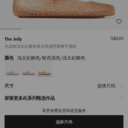
销
S$620
The Jelly
售
水晶饰浅太妃糖色果冻质感芭蕾舞平底鞋
价
格
颜色
浅太妃糖色/银色混色/浅太妃糖色
https://www.jimmychoo.com/sg/zh_SG/%E5%A5%B3%E5%A3%AB/%E9%9E
jelly/%E6%B0%B4%E6%99%B6%E9%A5%B0%E6%B5%85%E5%A4%AA%E5
THEJELLYNTX027650.html
尺寸
选择尺码
探索更多此系列甄选作品
享受免费送货和退货服务
Add
to
cart
选择尺码
options