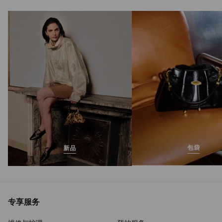
The Jelly
正
S$620
常
价
格
包袋
新品
专享服务