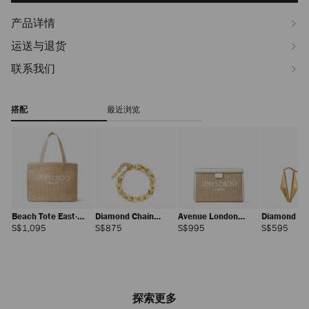
产品详情
运送与退货
联系我们
搭配
最近浏览
Beach Tote East-
Diamond Chain
Avenue London
Diamond Ch
West
Bracelet
Pouch
Earring
正
正
正
正
S$1,095
S$875
S$995
S$595
常
常
常
常
价
价
价
价
格
格
格
格
探索更多