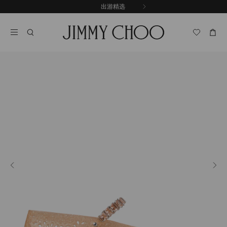
跳
探索新品
出游精选
至
停
内
止
容
自
动
轮
换
播
放