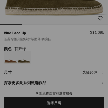
销
S$1,095
Vine Lace Up
售
苔藓绿蚀刻丝绒拼绒面革草编鞋
价
格
颜色
苔藓绿
https://www.jimmychoo.com/sg/zh_SG/%E7%94%B7%E5%A3%AB/%E9%9E
lace-
up/%E8%8B%94%E8%97%93%E7%BB%BF%E8%9A%80%E5%88%BB%E4%B
SHENTONESPADRILLEZHK035158.html
尺寸
选择尺码
探索更多此系列甄选作品
享受免费送货和退货服务
Add
to
cart
选择尺码
options