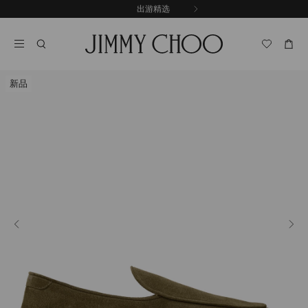
跳
探索新品
出游精选
至
停
内
止
容
自
动
轮
新品
换
播
放