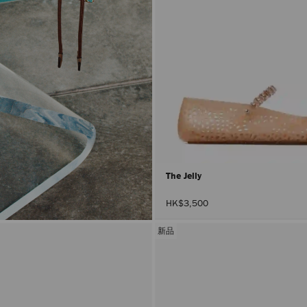
The Jelly
HK$3,500
新品