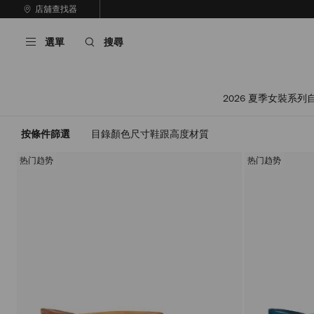
跳
店舖查找器
至
停
內
止
選單
搜尋
容
自
動
輪
播
2026 夏季女裝
按條件篩選
目錄
顏色
尺寸
鞋跟高度
材質
热门趋势
热门趋势