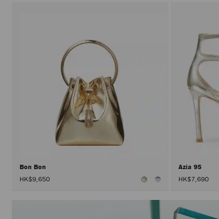
Bon Bon
Azia 95
HK$9,650
HK$7,690