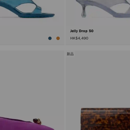
0
Jelly Drop 50
HK$4,490
新品