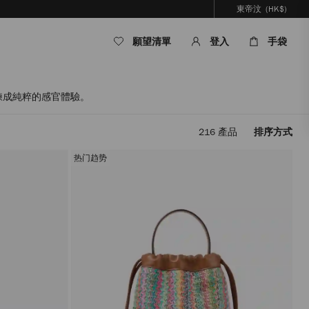
東帝汶
(HK$)
願望清單
登入
手袋
鍊成純粹的感官體驗。
216
產品
排序方式
套
用
热门趋势
篩
選
條
件，
內
容
將
被
更
新，
而
無
需
重
新