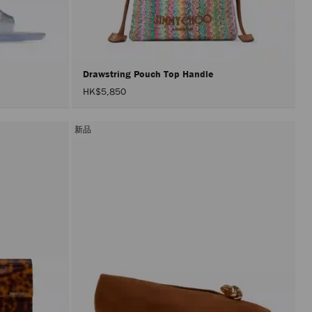
載
入
頁
面。
只
有
在
Drawstring Pouch Top Handle
啟
HK$5,850
用
「套
用」
按
新品
鈕
後，
才
會
執
行
產
品
更
新。