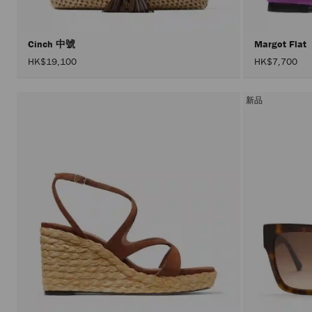
Cinch 中號
Margot Flat
HK$19,100
HK$7,700
新品