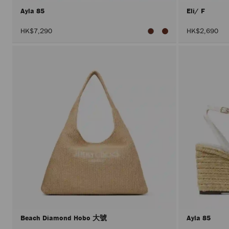
Ayla 85
Eli/ F
HK$7,290
HK$2,690
Beach Diamond Hobo 大號
Ayla 85