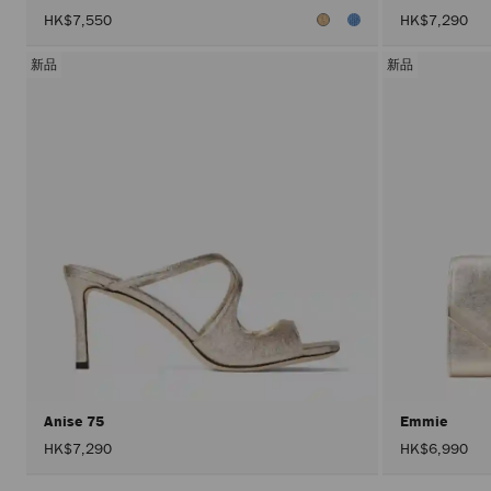
HK$7,550
HK$7,290
新品
新品
Anise 75
Emmie
HK$7,290
HK$6,990