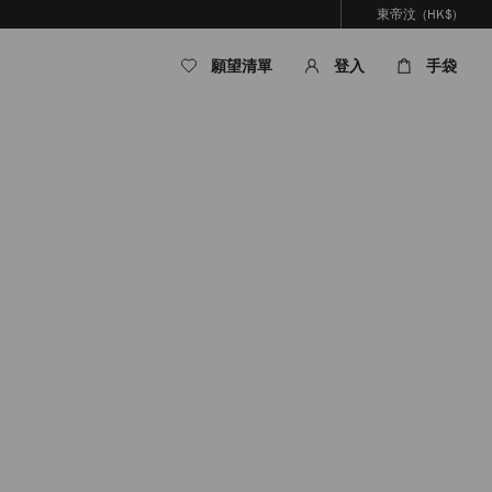
東帝汶
(HK$)
願望清單
登入
手袋