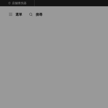
跳
店舖查找器
至
停
內
止
選單
搜尋
容
自
動
輪
播