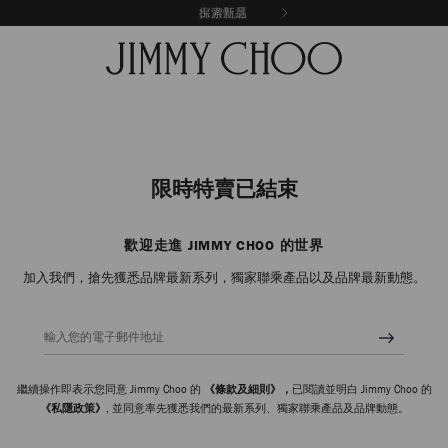
探索新品
出游甄選
限時特賣已結束
歡迎走進 JIMMY CHOO 的世界
加入我們，搶先獲悉品牌最新系列，獨家聯乘產品以及品牌最新動態。
輸入您的電子郵件地址
繼續操作即表示您同意 Jimmy Choo 的
《條款及細則》，
已閱讀並明白 Jimmy Choo 的
《私隱政策》
, 並同意率先獲悉我們的最新系列、獨家聯乘產品及品牌動態。