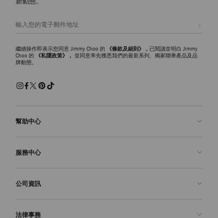
新動態。
註册會員
繼續操作即表示您同意 Jimmy Choo 的
《條款及細則》，
已閱讀並明白 Jimmy
Choo 的
《私隱政策》，
並同意率先獲悉我們的最新系列、獨家聯乘產品及品
牌動態。
幫助中心
聯絡我們
服務中心
常見問題解答
查看訂單狀態
預約服務
公司資訊
申請退貨
定制服務
精品店
護理與維修
關於我們
法律事務