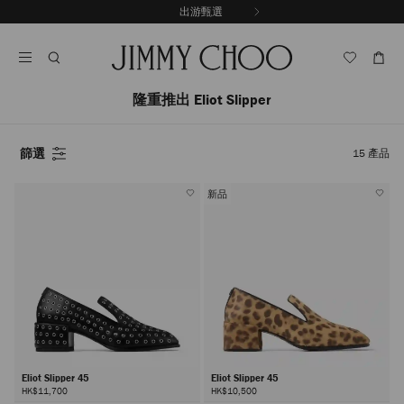
跳
出游甄選
至
停
內
止
容
自
動
輪
隆重推出 Eliot Slipper
播
篩選
15
產品
新品
Eliot Slipper 45
Eliot Slipper 45
HK$11,700
HK$10,500