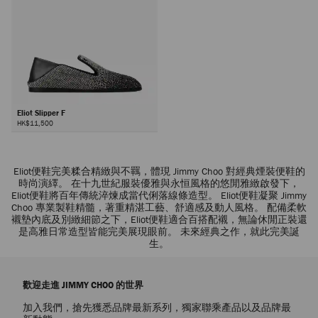
Eliot Slipper F
HK$11,500
Eliot便鞋完美糅合精緻與不羈，體現 Jimmy Choo 對經典煙裝便鞋的
時尚演繹。 在十九世紀服裝優雅與永恒風格的悠閒雅緻啟發下，
Eliot便鞋將百年傳統淬煉成當代俐落線條造型。 Eliot便鞋凝聚 Jimmy
Choo 專業製鞋精髓，著重精湛工藝、舒適感及動人風格。 配備柔軟
襯墊內底及別緻細節之下，Eliot便鞋適合百搭配襯，無論休閒正裝還
是高雅日常造型皆能完美展現眼前。 未來經典之作，就此完美誕
生。
歡迎走進 JIMMY CHOO 的世界
加入我們，搶先獲悉品牌最新系列，獨家聯乘產品以及品牌最