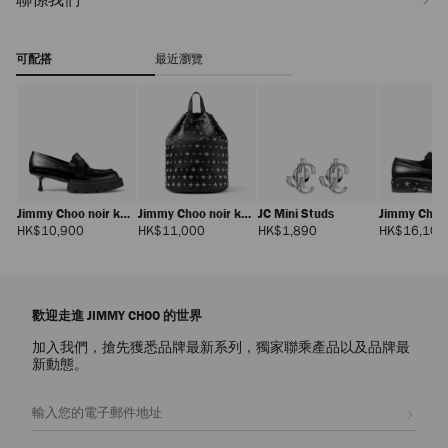
可配搭
最近瀏覽
Jimmy Choo noir kei
Jimmy Choo noir kei
JC Mini Studs
Jimmy Choo 
ninomiya Maxi
ninomiya Backpack
ninomiya S
正
正
正
HK$10,900
HK$11,000
HK$1,890
HK$16,100
價
價
價
Loafer
歡迎走進 JIMMY CHOO 的世界
加入我們，搶先獲悉品牌最新系列，獨家聯乘產品以及品牌最
新動態。
Jimmy Choo noir kei
ninomiya Crystals
正
HK$13,000
註册會員
價
Harness