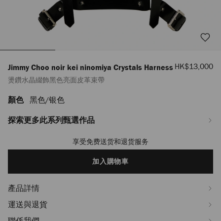
優
HK$13,000
Jimmy Choo noir kei ninomiya Crystals Harness
惠
燙鑽水晶綴飾黑色亮面皮革束帶
價
顏色
黑色/银色
https://www.jimmychoo.com/tl/hy_TL/%E5%A5%B3%E5%A3%AB/%E9%8
choo-
noir-
探索更多此系列甄選作品
kei-
ninomiya-
享受免费送货和退货服务
Add
crystals-
to
harness/%E7%87%99%E9%91%BD%E6%B0%B4%E6%99%B6%E7%B6%B4%
cart
加入購物車
J000185669001.html
options
產品詳情
運送與退貨
聯係我們