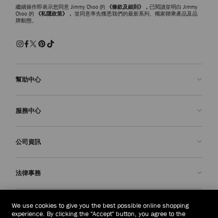
繼續操作即表示您同意 Jimmy Choo 的
《條款及細則》，
已閱讀並明白 Jimmy
Choo 的
《私隱政策》，
並同意率先獲悉我們的最新系列、獨家聯乘產品及品
牌動態。
幫助中心
聯絡我們
服務中心
常見問題解答
查看訂單狀態
預約服務
公司資訊
申請退貨
定制服務
精品店
護理與維修
關於我們
法律事務
送貨
保修服務
我們的歷史
退貨或換貨
JC 世界
私隱政策
東帝汶
(HK$)
We use cookies to give you the best possible online shopping
我們的影響與責任
條款與條件
experience. By clicking the "Accept" button, you agree to the