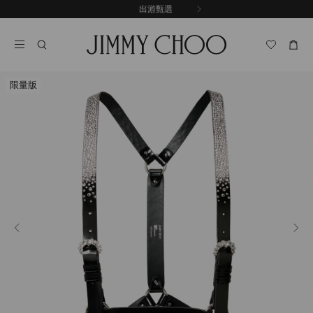
跳
探索新品
出游甄選
至
停
內
止
容
自
動
輪
限量版
播