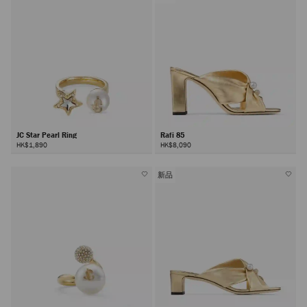
JC Star Pearl Ring
Rafi 85
HK$1,890
HK$8,090
新品