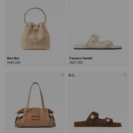
Bon Bon
Fayence Sandal
HK$9,290
HK$7,050
新品