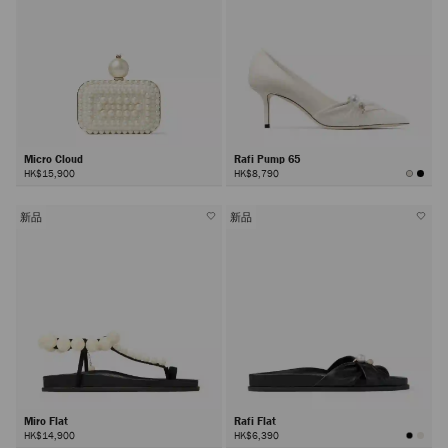
Micro Cloud
Rafi Pump 65
HK$15,900
HK$8,790
新品
新品
Miro Flat
Rafi Flat
HK$14,900
HK$6,390