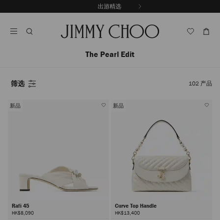
跳
出游精选
至
停
内
止
容
自
动
轮
The Pearl Edit
换
播
放
筛选
102
产品
新品
新品
Rafi 45
Curve Top Handle
HK$8,090
HK$13,400