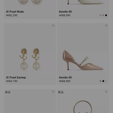
JC Pearl Studs
Aurelie 65
HK$2,250
HK$8,590
JC Pearl Earring
Aurelie 65
HK$3,790
HK$8,590
新品
新品