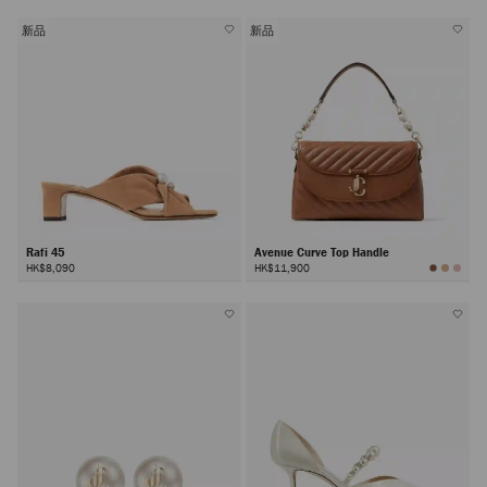
新品
新品
Rafi 45
Avenue Curve Top Handle
HK$8,090
HK$11,900