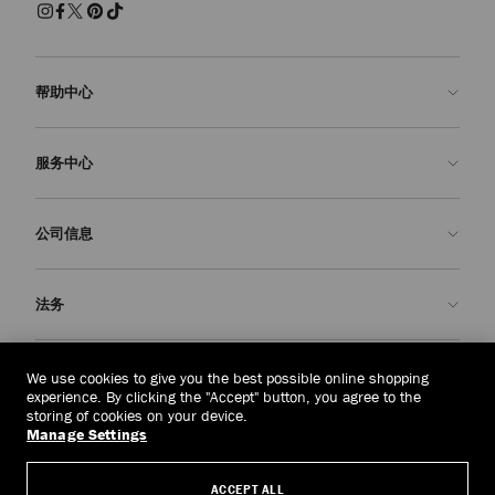
帮助中心
联系我们
服务中心
常见问题解答
查看订单状态">查看订单状态
预约服务
公司信息
提交退货
定制服务
查找精品店
护理与维修
关于我们
法务
送货
保修服务
我们的历史
退换货
JC 世界
隐私政策
东帝汶
(HK$)
We use cookies to give you the best possible online shopping
我们的影响与责任
条款与条件
experience. By clicking the "Accept" button, you agree to the
storing of cookies on your device.
我們的影響與責任
被遗忘权
Manage Settings
© 2026 Jimmy Choo
匠心工艺
主体访问请求表
ACCEPT ALL
职业生涯
公司政策