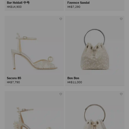
Bar Holdall 中号
Fayence Sandal
HK$14,900
HK$7,290
Sacora 85
Bon Bon
HK$7,790
HK$11,000