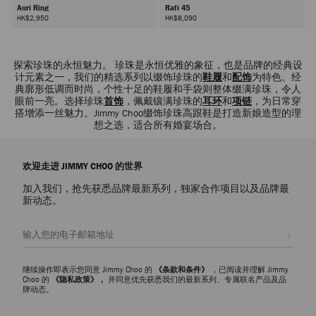
Auri Ring
Rafi 45
HK$2,950
HK$8,090
下
一
探索珍珠的永恒魅力。 珍珠是永恒优雅的象征，也是品牌的经典设
步
计元素之一，我们的精选系列以缀饰珍珠的
鞋履
和
配饰
为特色。经
典廓形低调而时尚，个性十足的鞋履和手袋则整体缀满珍珠，令人
眼前一亮。选择珍珠
首饰
，佩戴镶满珍珠的
耳环
和
项链
，为日常穿
搭增添一丝魅力。Jimmy Choo缀饰珍珠高跟鞋是打造新娘造型的理
想之选，适合所有婚宴场合。
欢迎走进 JIMMY CHOO 的世界
加入我们，抢先获悉品牌最新系列，独家合作项目以及品牌最
新动态。
注册会员
继续操作即表示您同意 Jimmy Choo 的
《条款和条件》
，已阅读并理解 Jimmy
Choo 的
《隐私政策》，
并同意优先获悉我们的最新系列、专属联名产品及品
牌动态。