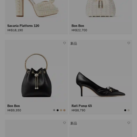
Sacaria Platform 120
Bon Bon
HK$18,190
HK$22,700
新品
Bon Bon
Rafi Pump 65
查
HK$9,350
HK$8,790
看
所
有
颜
色
新品