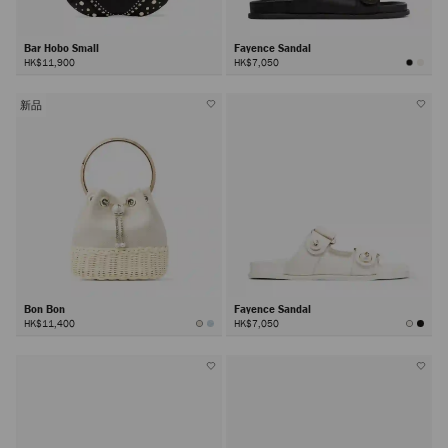
Bar Hobo Small
Fayence Sandal
HK$11,900
HK$7,050
新品
Bon Bon
Fayence Sandal
HK$11,400
HK$7,050