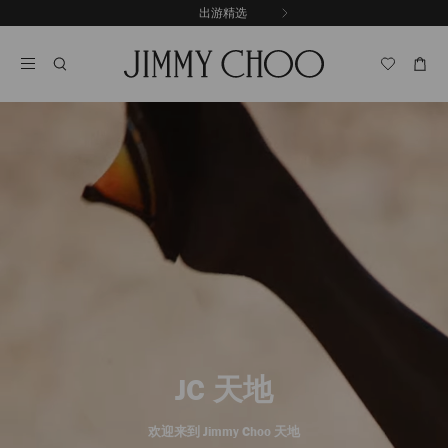
跳
出游精选
至
停
内
止
容
自
动
轮
换
播
放
JC 天地
欢迎来到 Jimmy Choo 天地