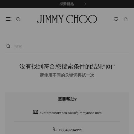
跳
探索新品
出游精选
至
停
内
止
容
自
动
轮
换
播
搜
放
索
没有找到符合您搜索条件的结果
"{0}"
请使用不同的关键词再试一次
需要帮助?
customerservices.apac@jimmychoo.com
80049294929