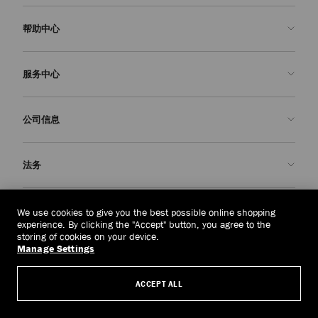
帮助中心
联系我们
服务中心
常见问题解答
查看订单状态">查看订单状态
预约服务
公司信息
提交退货
定制服务
查找精品店
护理与维修
关于我们
法务
送货
保修服务
我们的历史
退换货
JC 世界
隐私政策
东帝汶
(HK$)
We use cookies to give you the best possible online shopping
我们的影响与责任
条款与条件
experience. By clicking the "Accept" button, you agree to the
storing of cookies on your device.
我們的影響與責任
被遗忘权
Manage Settings
© 2026 Jimmy Choo
匠心工艺
主体访问请求表
ACCEPT ALL
职业生涯
公司政策
管理 Cookies