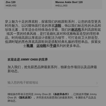
Ziva 120
Marene Ankle Boot 120
HK$9,450
HK$11,900
穿上魅力十足的厚底鞋，探索我们的粗跟鞋系列，让您的造型更具
时尚魅力。以闪耀饰面打造的厚底
凉鞋
，饰以我们标志性的水晶和
珍珠元素，非常适合在特殊场合穿着。我们的
标志性
系列高跟鞋延
续其一贯的经典风格，是打造婚礼派对和优雅晚装造型的理想单
品。时尚细高跟以厚底设计搭配活力细节，可打造前卫大胆造型。
低调时髦的黑色厚底高跟鞋则是搭配经典礼服的理想单品。探索女
士
靴履
、
运动鞋
和
手袋
系列的更多单品。
欢迎走进 JIMMY CHOO 的世界
加入我们，抢先获悉品牌最新系列，独家合作项目以及品牌最
新动态。
注册会员
继续操作即表示您同意 Jimmy Choo 的
《条款和条件》
，已阅读并理解 Jimmy
Choo 的
《隐私政策》，
并同意优先获悉我们的最新系列、专属联名产品及品
牌动态。