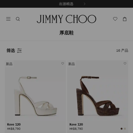
跳
探索新品
出游精选
至
停
内
止
容
自
动
轮
厚底鞋
换
播
放
筛选
16
产品
新品
新品
Kove 120
Kove 120
HK$8,790
HK$8,790