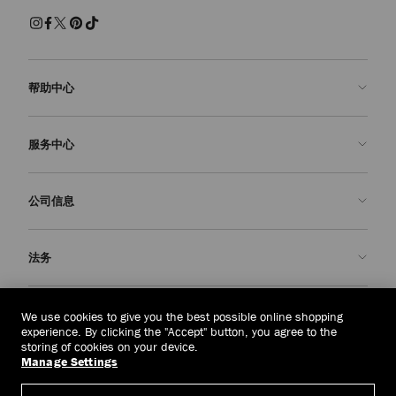
帮助中心
联系我们
服务中心
常见问题解答
查看订单状态">查看订单状态
预约服务
公司信息
提交退货
定制服务
查找精品店
护理与维修
关于我们
法务
送货
保修服务
我们的历史
退换货
JC 世界
隐私政策
东帝汶
(HK$)
We use cookies to give you the best possible online shopping
我们的影响与责任
条款与条件
experience. By clicking the "Accept" button, you agree to the
storing of cookies on your device.
我們的影響與責任
被遗忘权
Manage Settings
© 2026 Jimmy Choo
匠心工艺
主体访问请求表