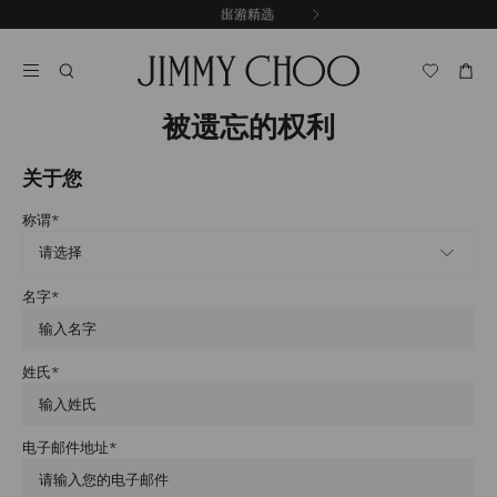
跳
探索新品
出游精选
至
停
内
止
容
自
动
轮
被遗忘的权利
换
播
关于您
放
称谓
*
名字
*
姓氏
*
电子邮件地址
*