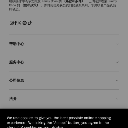
继续操作即表示您同意 Jimmy Choo 的
《条款和条件》
，已阅读并理解 Jimmy
Choo 的
《隐私政策》，
并同意优先获悉我们的最新系列、专属联名产品及品
牌动态。
帮助中心
联系我们
服务中心
常见问题解答
查看订单状态">查看订单状态
预约服务
公司信息
提交退货
定制服务
查找精品店
护理与维修
关于我们
法务
送货
保修服务
我们的历史
退换货
JC 世界
隐私政策
东帝汶
(HK$)
We use cookies to give you the best possible online shopping
我们的影响与责任
条款与条件
experience. By clicking the "Accept" button, you agree to the
storing of cookies on your device.