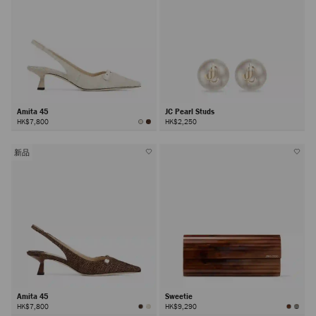
Amita 45
JC Pearl Studs
HK$7,800
HK$2,250
新品
Amita 45
Sweetie
HK$7,800
HK$9,290