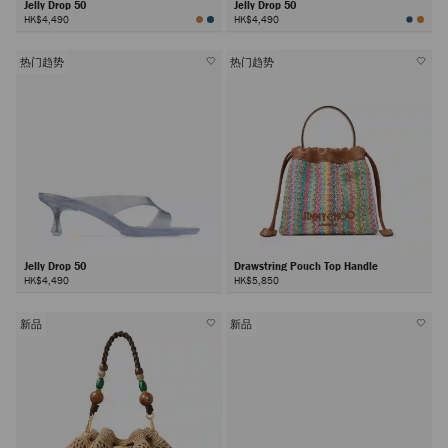
Jelly Drop 50
Jelly Drop 50
HK$4,490
HK$4,490
热门趋势
热门趋势
Jelly Drop 50
Drawstring Pouch Top Handle
HK$4,490
HK$5,850
新品
新品