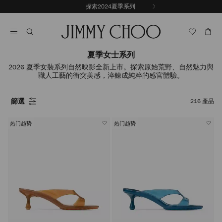
跳
探索 Jimmy Choo / Malbon
上
至
停
一
內
止
張
容
自
投
動
影
輪
夏季女士系列
片
播
2026 夏季女裝系列自然映影全新上市。探索原始荒野、自然魅力與
職人工藝的衝突美感，淬鍊成純粹的感官體驗。
篩選
216
產品
热门趋势
热门趋势