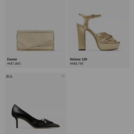
Emmie
Heloise 120
HK$7,850
HK$8,790
新品