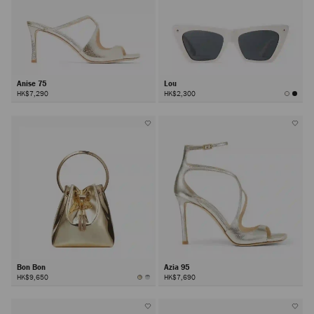
Anise 75
Lou
HK$7,290
HK$2,300
Bon Bon
Azia 95
HK$9,650
HK$7,690