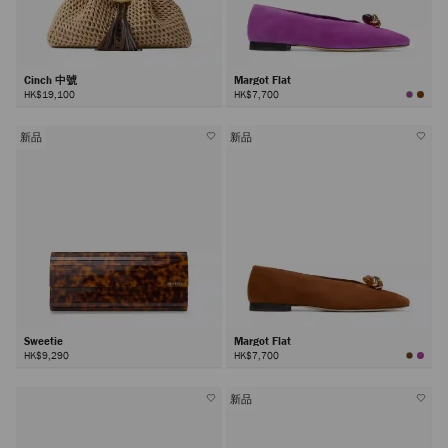
Cinch 中號
Margot Flat
HK$19,100
HK$7,700
新品
新品
Sweetie
Margot Flat
HK$9,290
HK$7,700
新品