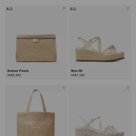
新品
新品
Avenue Pouch
Nyra 60
HK$5,990
HK$7,290