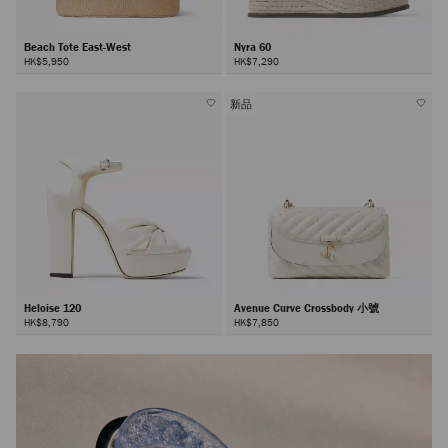
Beach Tote East-West
Nyra 60
HK$5,950
HK$7,290
新品
Heloise 120
Avenue Curve Crossbody 小號
HK$8,790
HK$7,850