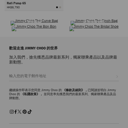
Rafi Pump 65
HK$8,790
選購鞋履
選購衣橱经典
下
選購手袋
選購婚嫁精品
一
頁
歡迎走進 JIMMY CHOO 的世界
加入我們，搶先獲悉品牌最新系列，獨家聯乘產品以及品牌最
新動態。
註册會員
繼續操作即表示您同意 Jimmy Choo 的
《條款及細則》，
已閱讀並明白 Jimmy
Choo 的
《私隱政策》，
並同意率先獲悉我們的最新系列、獨家聯乘產品及品
牌動態。