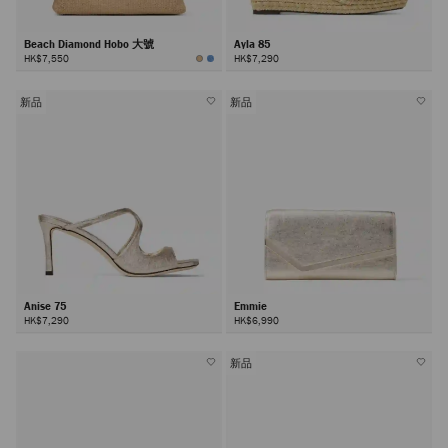
Beach Diamond Hobo 大號
Ayla 85
HK$7,550
HK$7,290
新品
新品
Anise 75
Emmie
HK$7,290
HK$6,990
新品