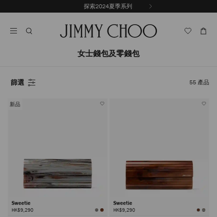
跳
探索2024夏季系列
上
至
停
一
內
止
張
容
自
投
動
影
輪
女士錢包及零錢包
片
播
篩選
55
產品
新品
Sweetie
Sweetie
HK$9,290
HK$9,290