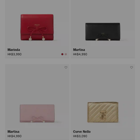
Marinda
Martina
HK$3,990
HK$4,990
Martina
Curve Nello
HK$4,990
HK$3,090