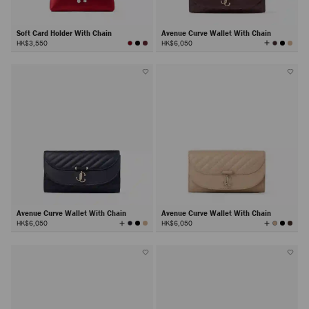
Soft Card Holder With Chain
Avenue Curve Wallet With Chain
查
HK$3,550
HK$6,050
看
所
有
顏
色
Avenue Curve Wallet With Chain
Avenue Curve Wallet With Chain
查
查
HK$6,050
HK$6,050
看
看
所
所
有
有
顏
顏
色
色