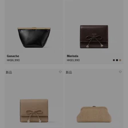
Ganache
Marinda
HK$6,990
HK$3,990
新品
新品