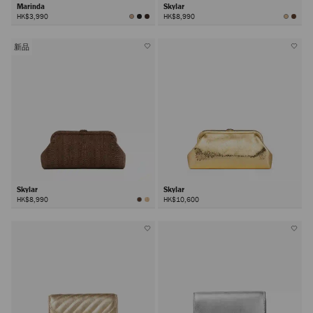
Marinda
Skylar
HK$3,990
HK$8,990
新品
Skylar
Skylar
HK$8,990
HK$10,600