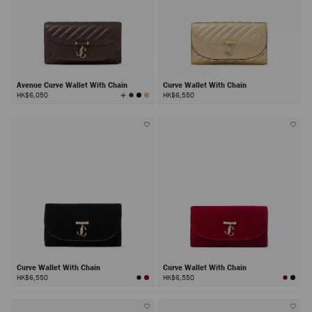
Avenue Curve Wallet With Chain
Curve Wallet With Chain
查
HK$6,050
HK$6,550
看
所
有
顏
色
Curve Wallet With Chain
Curve Wallet With Chain
HK$6,550
HK$6,550