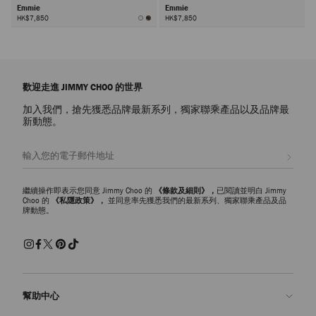
Emmie
Emmie
HK$7,850
HK$7,850
下
一
頁
歡迎走進 JIMMY CHOO 的世界
加入我們，搶先獲悉品牌最新系列，獨家聯乘產品以及品牌最
新動態。
註册會員
繼續操作即表示您同意 Jimmy Choo 的
《條款及細則》，
已閱讀並明白 Jimmy
Choo 的
《私隱政策》，
並同意率先獲悉我們的最新系列、獨家聯乘產品及品
牌動態。
幫助中心