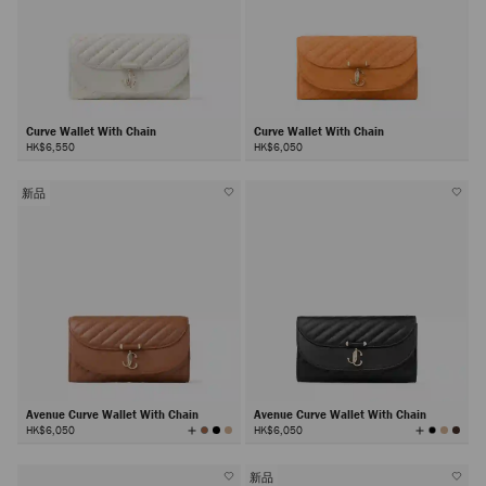
Curve Wallet With Chain
Curve Wallet With Chain
HK$6,550
HK$6,050
新品
Avenue Curve Wallet With Chain
Avenue Curve Wallet With Chain
查
查
HK$6,050
HK$6,050
看
看
所
所
有
有
顏
顏
色
色
新品